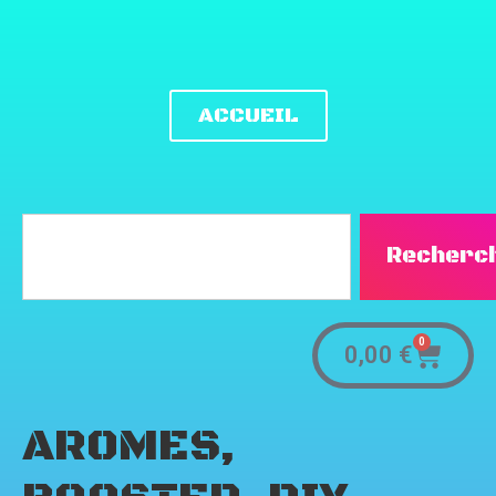
ACCUEIL
Recherc
0
0,00
€
AROMES,