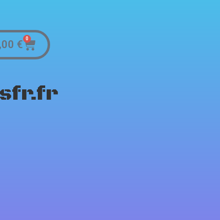
0
,00
€
fr.fr