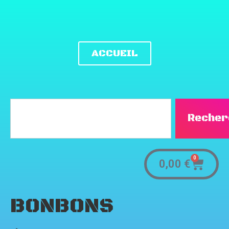
ACCUEIL
Recher
0
0,00
€
BONBONS