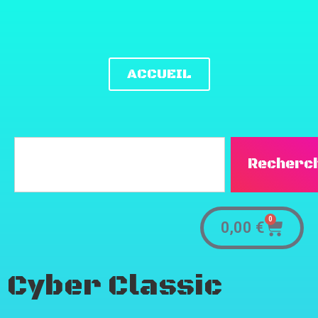
ACCUEIL
Recherc
0
0,00
€
Cyber Classic