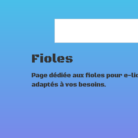
Fioles
Page dédiée aux fioles pour e-l
adaptés à vos besoins.