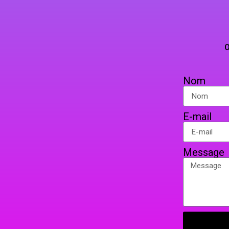
VAP’
TELEPHO
OU PAR COURRIER EN 
Nom
E-mail
Message