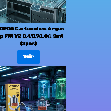
OPOO Cartouches Argus
p Fill V2 0.4/0.7/1.0Ω 3ml
(3pcs)
Voir