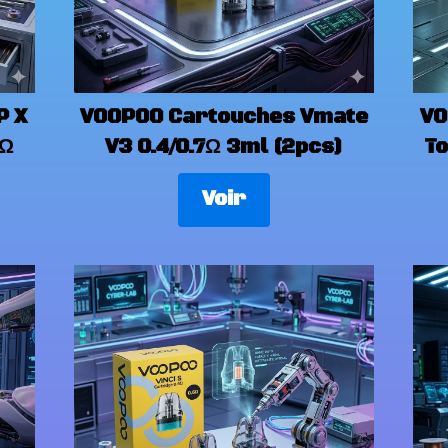
P X
VOOPOO Cartouches Vmate
VO
6Ω
V3 0.4/0.7Ω 3ml (2pcs)
To
Voir