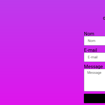
VAP’
TELEPHO
OU PAR COURRIER EN 
Nom
E-mail
Message