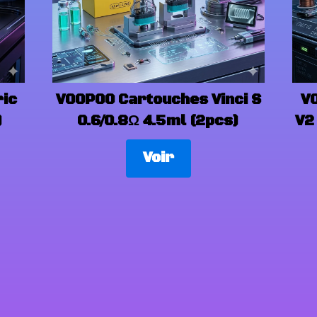
ic
VOOPOO Cartouches Vinci S
V
)
0.6/0.8Ω 4.5ml (2pcs)
V2
Voir