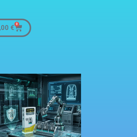
0
,00
€