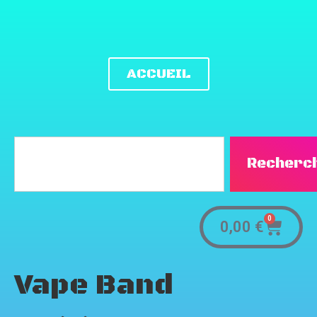
ACCUEIL
Recherc
0
0,00
€
Vape Band