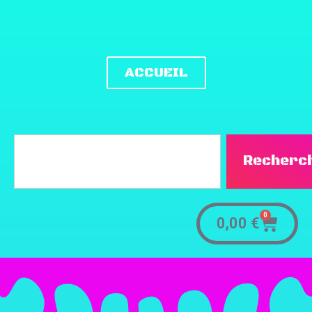
ACCUEIL
Recherc
0
0,00
€