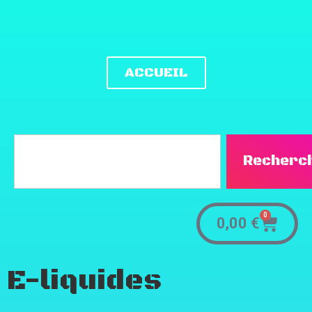
ACCUEIL
Recherc
0
0,00
€
E-liquides