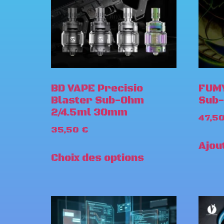
BD VAPE Precisio
FUMY
Blaster Sub-Ohm
Sub
2/4.5ml 30mm
47,5
35,50
€
Ajou
Choix des options