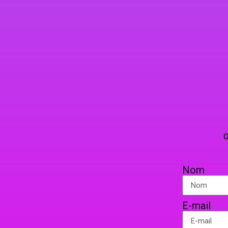
VAP’
TELEPHO
OU PAR COURRIER EN 
Nom
E-mail