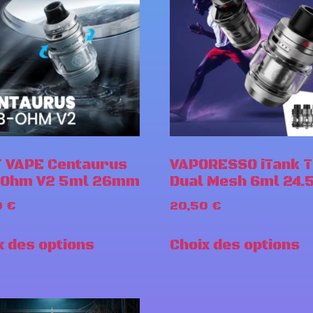
 VAPE Centaurus
VAPORESSO iTank T
-Ohm V2 5ml 26mm
Dual Mesh 6ml 24
0
€
20,50
€
x des options
Choix des options