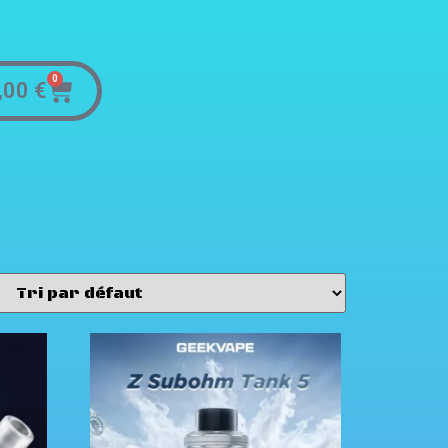
0
,00
€