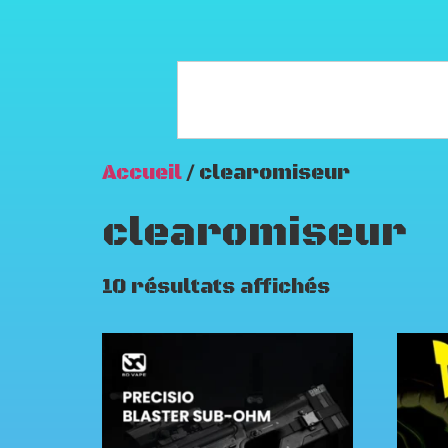
Accueil
/ clearomiseur
clearomiseur
10 résultats affichés