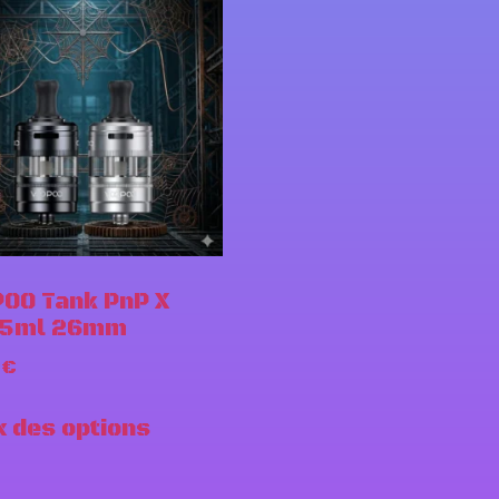
OO Tank PnP X
 5ml 26mm
€
x des options