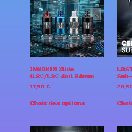
INNOKIN Zlide
LOST
0.8Ω/1.2Ω 4ml 24mm
Sub
17,50
€
28,5
Choix des options
Choi