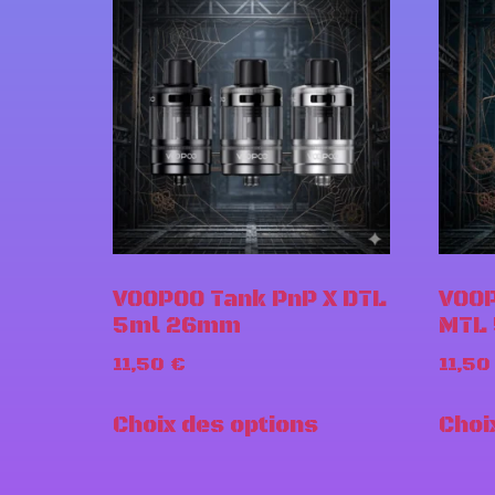
VOOPOO Tank PnP X DTL
VOOP
5ml 26mm
MTL
11,50
€
11,50
Choix des options
Choi