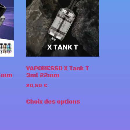
VAPORESSO X Tank T
.5mm
3ml 22mm
20,50
€
Choix des options