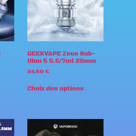
3
GEEKVAPE Zeus Sub-
Ohm 5 5.5/7ml 26mm
24,50
€
Choix des options