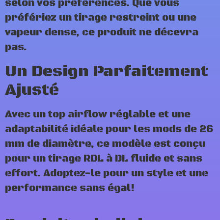
selon vos préférences. Que vous
préfériez un tirage restreint ou une
vapeur dense, ce produit ne décevra
pas.
Un Design Parfaitement
Ajusté
Avec un top airflow réglable et une
adaptabilité idéale pour les mods de 26
mm de diamètre, ce modèle est conçu
pour un tirage RDL à DL fluide et sans
effort. Adoptez-le pour un style et une
performance sans égal!