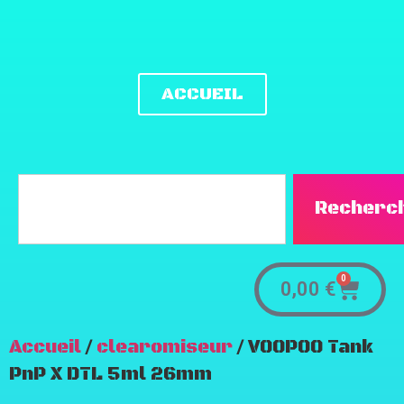
ACCUEIL
Recherc
0
0,00
€
Accueil
/
clearomiseur
/ VOOPOO Tank
PnP X DTL 5ml 26mm