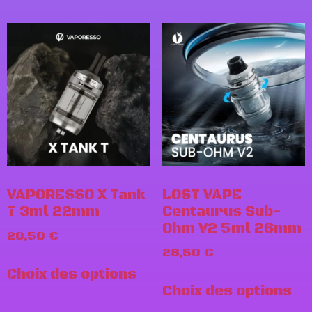
VAPORESSO X Tank
LOST VAPE
T 3ml 22mm
Centaurus Sub-
Ohm V2 5ml 26mm
20,50
€
28,50
€
Choix des options
Choix des options