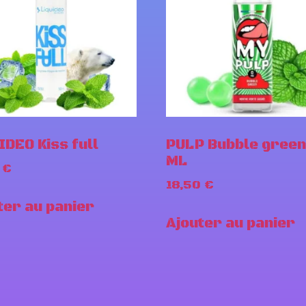
IDEO Kiss full
PULP Bubble green
ML
0
€
18,50
€
ter au panier
Ajouter au panier