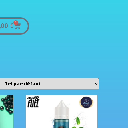
0
,00
€