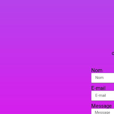
VAP’
TELEPHO
OU PAR COURRIER EN 
Nom
E-mail
Message