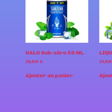
HALO Sub-zéro 50 ML
LIQU
19,50
€
17,5
Ajouter au panier
Ajou