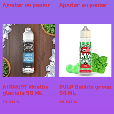
Ajouter au panier
Ajouter au panier
AIRMUST Menthe
PULP Bubble green
glaciale 50 ML
50 ML
17,50
€
18,50
€