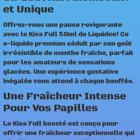
et Unique
Offrez-vous une pause revigorante
avec le Kiss Full 50ml de Liquideo! Ce
e-liquide premium séduit par son goût
irrésistible de menthe fraîche, parfait
pour les amateurs de sensations
glacées. Une expérience gustative
inégalée vous attend à chaque bouffée.
Une Fraîcheur Intense
Pour Vos Papilles
Le Kiss Full boosté est conçu pour
offrir une fraîcheur exceptionnelle qui