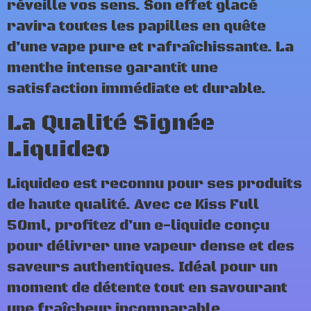
réveille vos sens. Son effet glacé
ravira toutes les papilles en quête
d’une vape pure et rafraîchissante. La
menthe intense garantit une
satisfaction immédiate et durable.
La Qualité Signée
Liquideo
Liquideo est reconnu pour ses produits
de haute qualité. Avec ce Kiss Full
50ml, profitez d’un e-liquide conçu
pour délivrer une vapeur dense et des
saveurs authentiques. Idéal pour un
moment de détente tout en savourant
une fraîcheur incomparable.