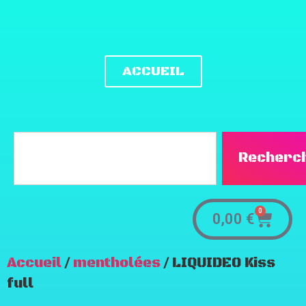
ACCUEIL
Recherc
0
0,00
€
Accueil
/
mentholées
/ LIQUIDEO Kiss
full