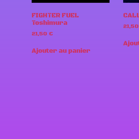
FIGHTER FUEL
CALL
Toshimura
21,5
21,50
€
Ajou
Ajouter au panier