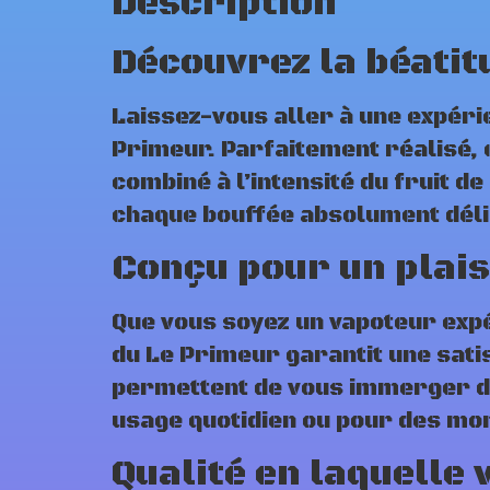
Description
Découvrez la béatit
Laissez-vous aller à une expéri
Primeur. Parfaitement réalisé, 
combiné à l’intensité du fruit d
chaque bouffée absolument déli
Conçu pour un plais
Que vous soyez un vapoteur expé
du Le Primeur garantit une sati
permettent de vous immerger d
usage quotidien ou pour des mo
Qualité en laquelle