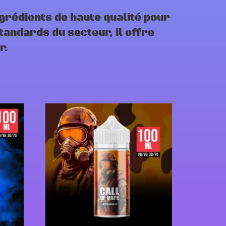
grédients de haute qualité pour
andards du secteur, il offre
r.