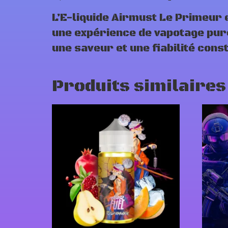
L’E-liquide Airmust Le Primeur 
une expérience de vapotage pure
une saveur et une fiabilité con
Produits similaires