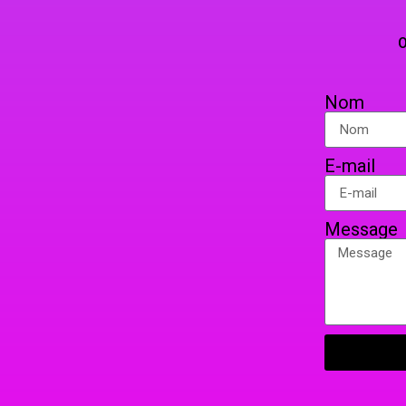
TELEPHO
OU PAR COURRIER EN 
Nom
E-mail
Message