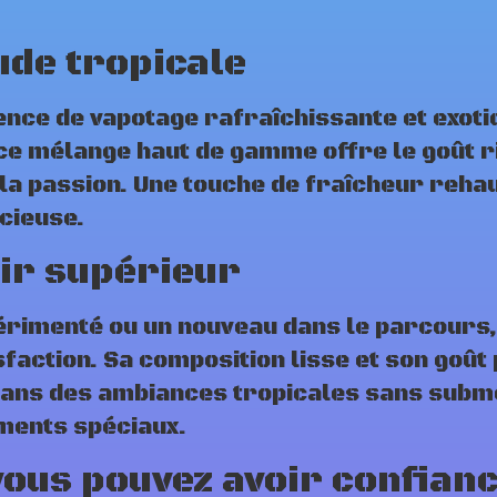
ude tropicale
ence de vapotage rafraîchissante et exoti
ce mélange haut de gamme offre le goût ri
e la passion. Une touche de fraîcheur reh
cieuse.
ir supérieur
rimenté ou un nouveau dans le parcours, 
sfaction. Sa composition lisse et son goû
ans des ambiances tropicales sans subme
ments spéciaux.
 vous pouvez avoir confian