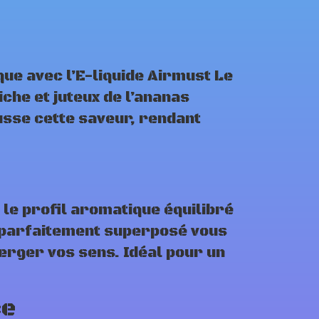
que avec l’E-liquide Airmust Le
che et juteux de l’ananas
ausse cette saveur, rendant
le profil aromatique équilibré
t parfaitement superposé vous
rger vos sens. Idéal pour un
ce