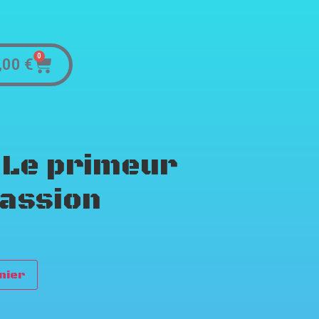
0
,00
€
Le primeur
assion
nier