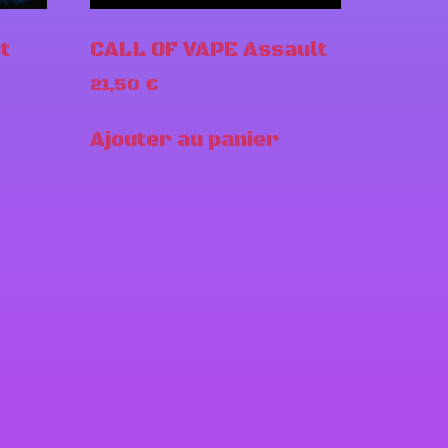
t
CALL OF VAPE Assault
21,50
€
Ajouter au panier