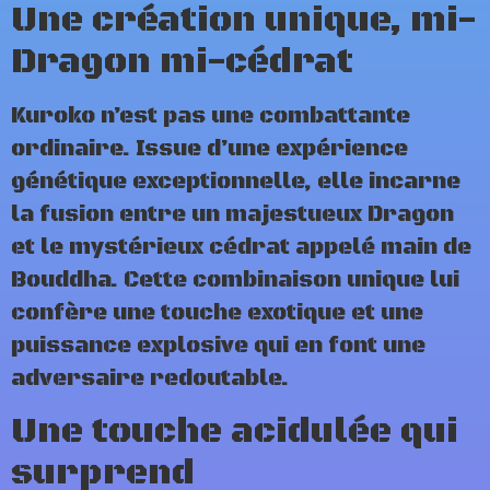
Une création unique, mi-
Dragon mi-cédrat
Kuroko n’est pas une combattante
ordinaire. Issue d’une expérience
génétique exceptionnelle, elle incarne
la fusion entre un majestueux Dragon
et le mystérieux cédrat appelé main de
Bouddha. Cette combinaison unique lui
confère une touche exotique et une
puissance explosive qui en font une
adversaire redoutable.
Une touche acidulée qui
surprend