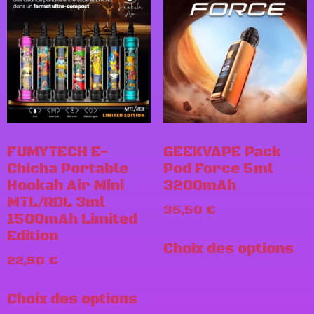
FUMYTECH E-
GEEKVAPE Pack
Chicha Portable
Pod Force 5ml
Hookah Air Mini
3200mAh
MTL/RDL 3ml
35,50
€
1500mAh Limited
Edition
Choix des options
22,50
€
Choix des options