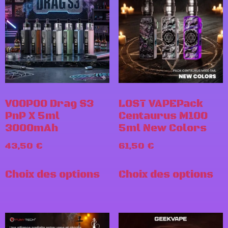
VOOPOO Drag S3
LOST VAPEPack
PnP X 5ml
Centaurus M100
3000mAh
5ml New Colors
43,50
€
61,50
€
Choix des options
Choix des options