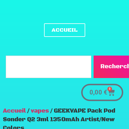
ACCUEIL
Recherc
0
0,00
€
Accueil
/
vapes
/ GEEKVAPE Pack Pod
Sonder Q2 3ml 1350mAh Artist/New
Colors