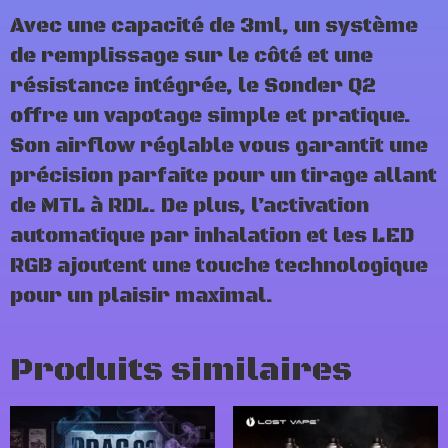
Avec une capacité de 3ml, un système
de remplissage sur le côté et une
résistance intégrée, le Sonder Q2
offre un vapotage simple et pratique.
Son airflow réglable vous garantit une
précision parfaite pour un tirage allant
de MTL à RDL. De plus, l’activation
automatique par inhalation et les LED
RGB ajoutent une touche technologique
pour un plaisir maximal.
Produits similaires