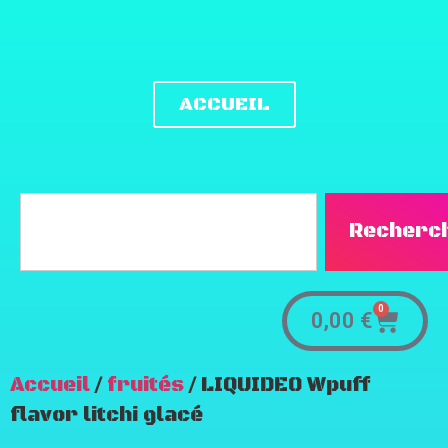
ACCUEIL
Recherc
0
0,00
€
Accueil
/
fruités
/ LIQUIDEO Wpuff
flavor litchi glacé