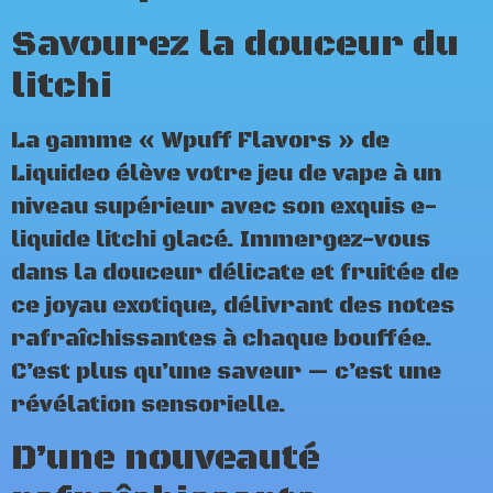
Savourez la douceur du
litchi
La gamme « Wpuff Flavors » de
Liquideo élève votre jeu de vape à un
niveau supérieur avec son exquis e-
liquide litchi glacé. Immergez-vous
dans la douceur délicate et fruitée de
ce joyau exotique, délivrant des notes
rafraîchissantes à chaque bouffée.
C’est plus qu’une saveur — c’est une
révélation sensorielle.
D’une nouveauté