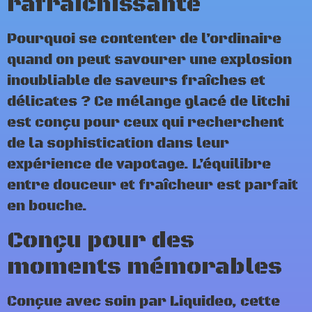
rafraîchissante
Pourquoi se contenter de l’ordinaire
quand on peut savourer une explosion
inoubliable de saveurs fraîches et
délicates ? Ce mélange glacé de litchi
est conçu pour ceux qui recherchent
de la sophistication dans leur
expérience de vapotage. L’équilibre
entre douceur et fraîcheur est parfait
en bouche.
Conçu pour des
moments mémorables
Conçue avec soin par Liquideo, cette