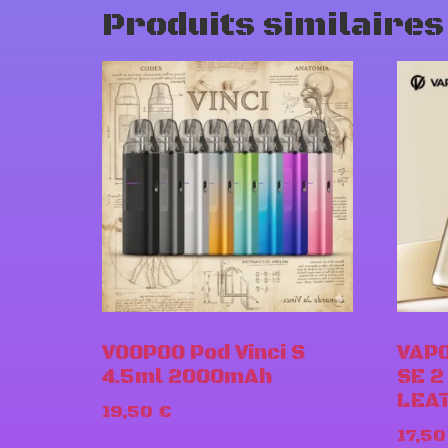
Produits similaires
VOOPOO Pod Vinci S
VAPO
4.5ml 2000mAh
SE 2
LEAT
19,50
€
17,5