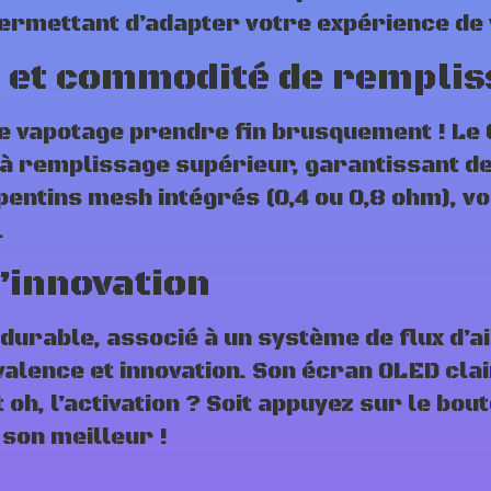
permettant d’adapter votre expérience de 
 et commodité de remplis
e vapotage prendre fin brusquement ! Le 
n à remplissage supérieur, garantissant d
rpentins mesh intégrés (0,4 ou 0,8 ohm), 
.
l’innovation
 durable, associé à un système de flux d’a
alence et innovation. Son écran OLED clair 
 oh, l’activation ? Soit appuyez sur le bou
 son meilleur !