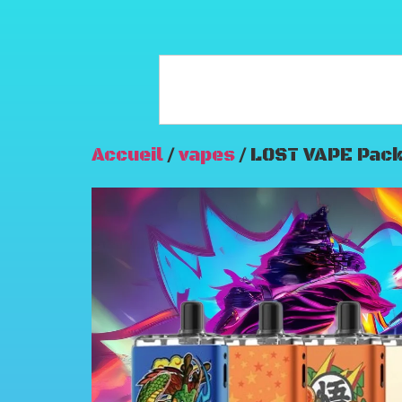
Accueil
/
vapes
/ LOST VAPE Pac