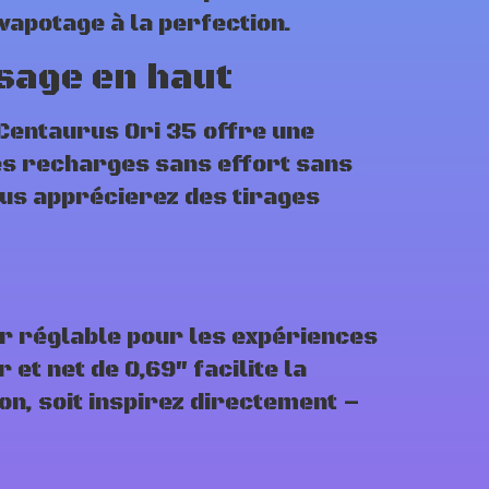
vapotage à la perfection
.
sage en haut
Centaurus Ori 35 offre une
es recharges sans effort sans
vous apprécierez des tirages
ir réglable pour les expériences
et net de 0,69″ facilite la
ton, soit inspirez directement –