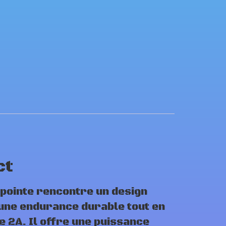
ct
 pointe rencontre un design
 une endurance durable tout en
 2A. Il offre une puissance