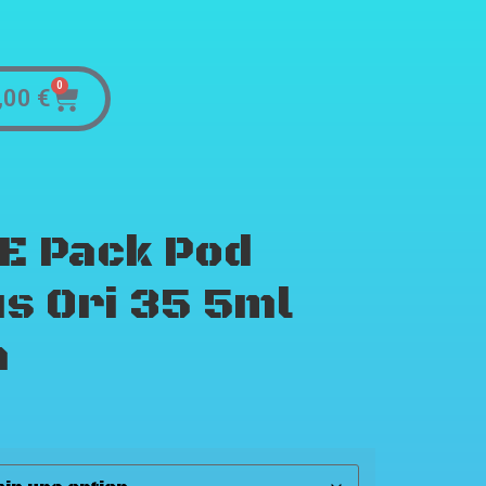
0
,00
€
E Pack Pod
s Ori 35 5ml
h