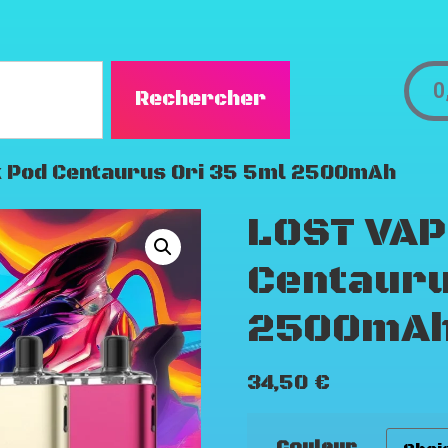
0
Rechercher
k Pod Centaurus Ori 35 5ml 2500mAh
LOST VAP
Centauru
2500mA
34,50
€
Couleur