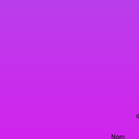
VAP’
TELEPHO
OU PAR COURRIER EN 
Nom