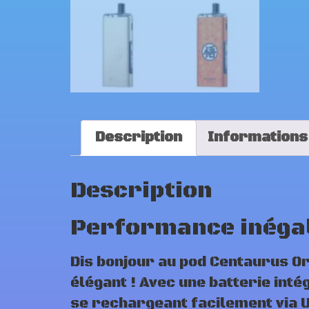
Description
Informations
Description
Performance inégal
Dis bonjour au pod Centaurus Or
élégant ! Avec une batterie int
se rechargeant facilement via U