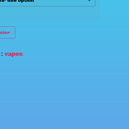
nier
 :
vapes