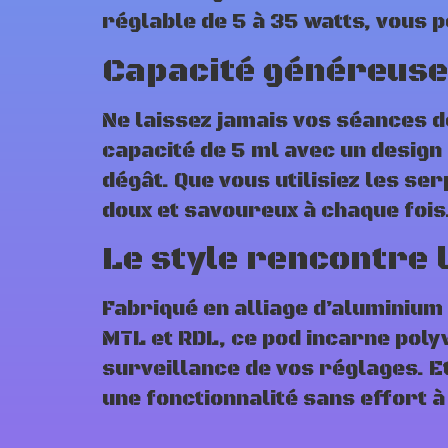
réglable de 5 à 35 watts, vous 
Capacité généreuse
Ne laissez jamais vos séances d
capacité de 5 ml avec un desig
dégât. Que vous utilisiez les se
doux et savoureux à chaque fois
Le style rencontre 
Fabriqué en alliage d’aluminium
MTL et RDL, ce pod incarne polyv
surveillance de vos réglages. Et
une fonctionnalité sans effort à