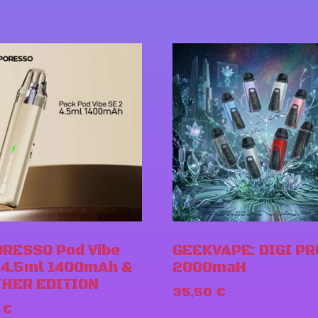
RESSO Pod Vibe
GEEKVAPE: DIGI PR
 4.5ml 1400mAh &
2000maH
HER EDITION
35,50
€
0
€