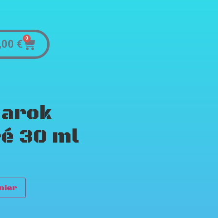
0
,00
€
narok
é 30 ml
nier