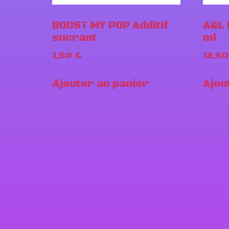
BOOST MY POP Additif
A&L 
sucrant
ml
1,50
€
12,5
Ajouter au panier
Ajou