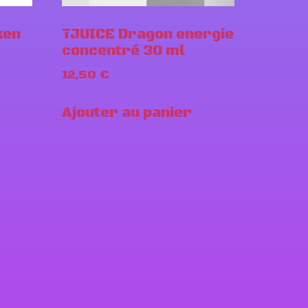
ken
TJUICE Dragon energie
concentré 30 ml
12,50
€
Ajouter au panier