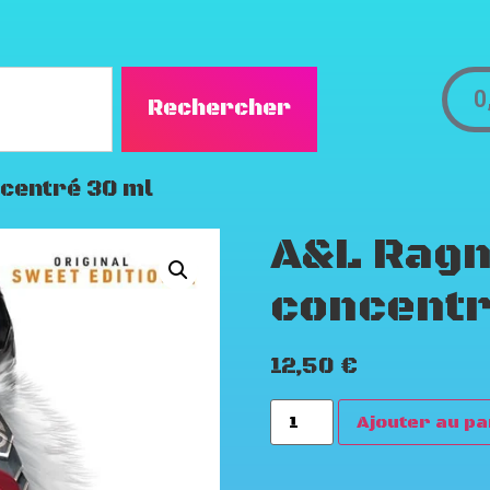
0
Rechercher
centré 30 ml
A&L Rag
concentr
12,50
€
Ajouter au pa