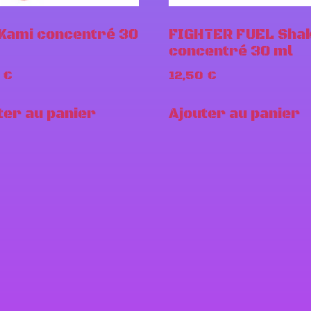
Kami concentré 30
FIGHTER FUEL Sha
concentré 30 ml
0
€
12,50
€
ter au panier
Ajouter au panier