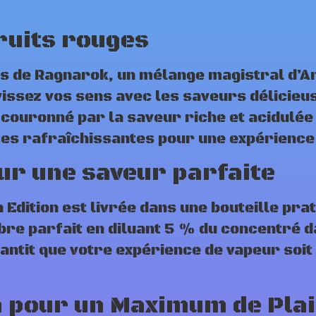
ruits rouges
ts de Ragnarok, un mélange magistral d’A
vissez vos sens avec les saveurs délicieu
t couronné par la saveur riche et acidulée
tes rafraîchissantes pour une expérience 
ur une saveur parfaite
Edition est livrée dans une bouteille pra
ibre parfait en diluant 5 % du concentré 
ntit que votre expérience de vapeur soit
n pour un Maximum de Plai