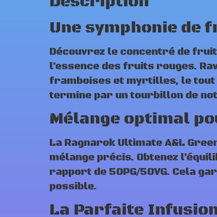
Description
Une symphonie de f
Découvrez le concentré de frui
l’essence des fruits rouges. Ra
framboises et myrtilles, le tou
termine par un tourbillon de no
Mélange optimal po
La Ragnarok Ultimate A&L Green 
mélange précis. Obtenez l’équil
rapport de 50PG/50VG. Cela gara
possible.
La Parfaite Infusio