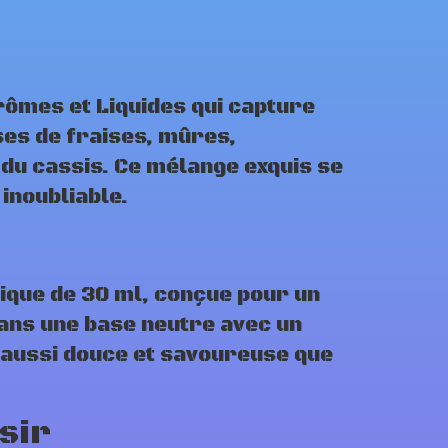
rômes et Liquides qui capture
ses de fraises, mûres,
 du cassis. Ce mélange exquis se
inoubliable
.
tique de 30 ml, conçue pour un
dans une base neutre avec un
 aussi douce et savoureuse que
sir