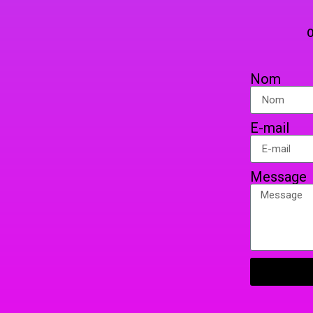
TELEPHO
OU PAR COURRIER EN 
Nom
E-mail
Message