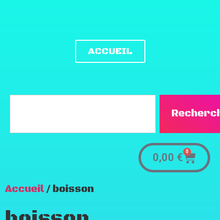
ACCUEIL
Recherc
0
0,00
€
Accueil
/ boisson
boisson