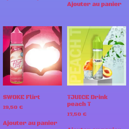
Ajouter au panier
SWOKE Flirt
TJUICE Drink
peach T
19,50
€
17,50
€
Ajouter au panier