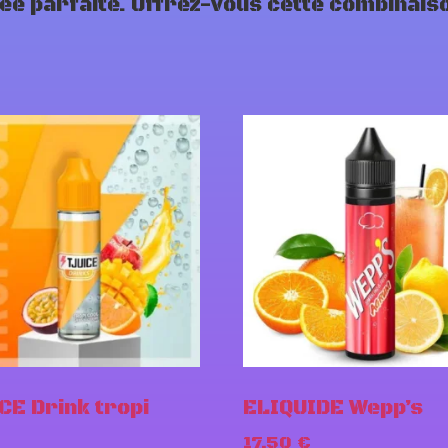
iée parfaite. Offrez-vous cette combinais
CE Drink tropi
ELIQUIDE Wepp’s
17,50
€