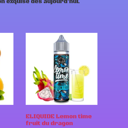
on exquise dès aujourd’hui.
ELIQUIDE Lemon time
fruit du dragon