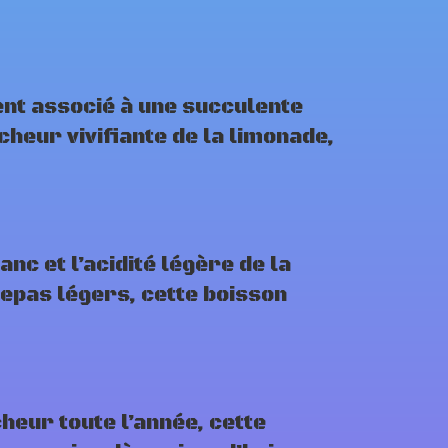
ent associé à une succulente
cheur vivifiante de la limonade,
nc et l’acidité légère de la
epas légers, cette boisson
cheur toute l’année, cette