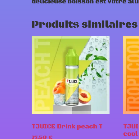
délicieuse boisson est votre all
Produits similaires
TJUICE Drink peach T
TJUI
cool
17,50
€