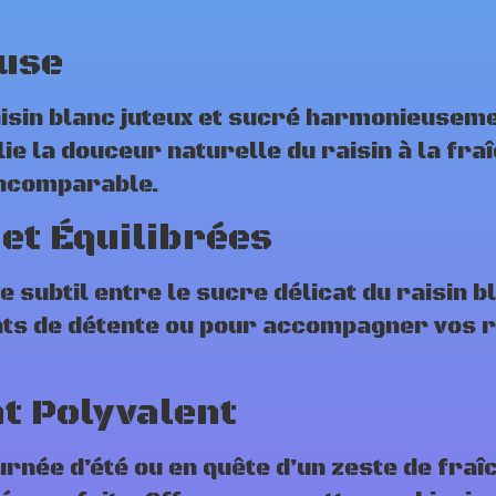
euse
raisin blanc juteux et sucré harmonieusem
ie la douceur naturelle du raisin à la fraî
incomparable.
et Équilibrées
subtil entre le sucre délicat du raisin bla
ts de détente ou pour accompagner vos r
t Polyvalent
urnée d’été ou en quête d’un zeste de fraî