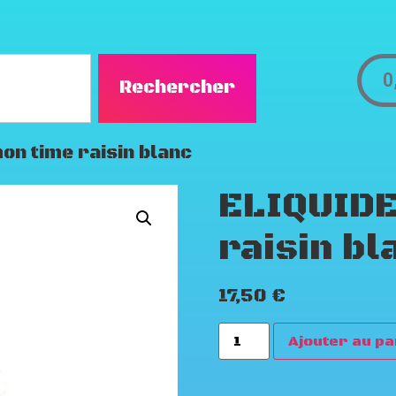
0
Rechercher
on time raisin blanc
ELIQUIDE
raisin bl
17,50
€
Ajouter au pa