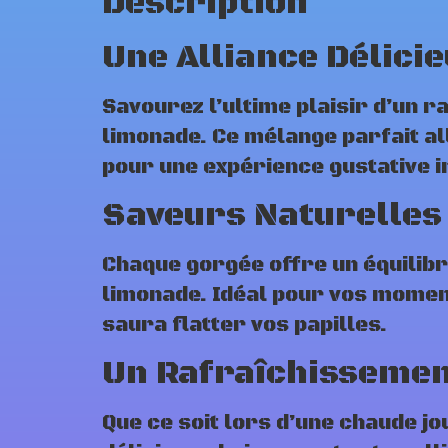
Description
Une Alliance Délici
Savourez l’ultime plaisir d’un 
limonade. Ce mélange parfait all
pour une expérience gustative 
Saveurs Naturelles 
Chaque gorgée offre un équilibre 
limonade. Idéal pour vos momen
saura flatter vos papilles.
Un Rafraîchissemen
Que ce soit lors d’une chaude jo