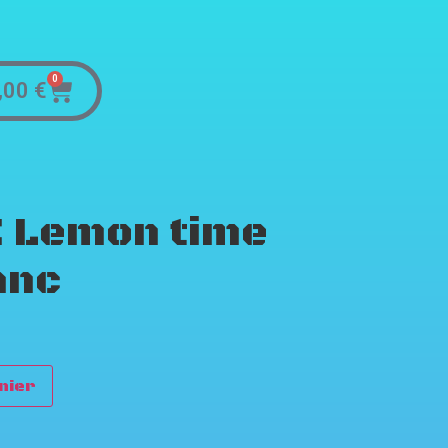
0
,00
€
 Lemon time
anc
nier