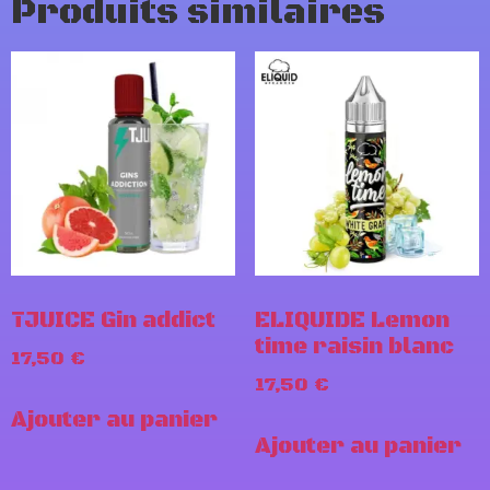
Produits similaires
TJUICE Gin addict
ELIQUIDE Lemon
time raisin blanc
17,50
€
17,50
€
Ajouter au panier
Ajouter au panier