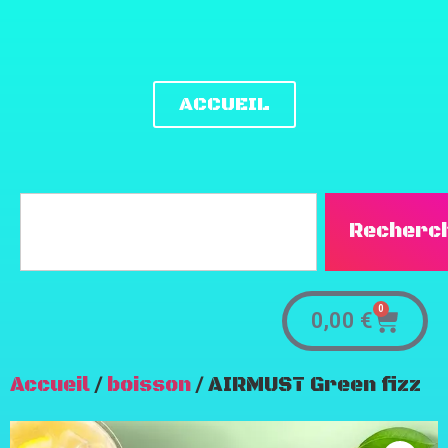
ACCUEIL
Recherc
0
0,00
€
Accueil
/
boisson
/ AIRMUST Green fizz