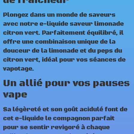
de fraîcheur
Plongez dans un monde de saveurs
avec notre e-liquide saveur limonade
citron vert. Parfaitement équilibré, il
offre une combinaison unique de la
douceur de la limonade et du peps du
citron vert, idéal pour vos séances de
vapotage.
Un allié pour vos pauses
vape
Sa légèreté et son goût acidulé font de
cet e-liquide le compagnon parfait
pour se sentir revigoré à chaque