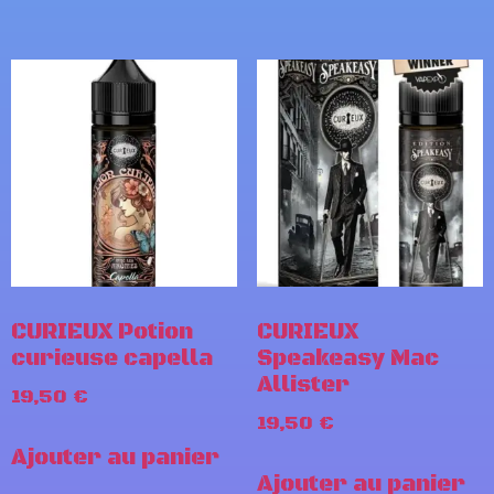
CURIEUX Potion
CURIEUX
curieuse capella
Speakeasy Mac
Allister
19,50
€
19,50
€
Ajouter au panier
Ajouter au panier