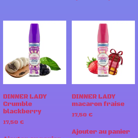
DINNER LADY
DINNER LADY
Crumble
macaron fraise
blackberry
17,50
€
17,50
€
Ajouter au panier