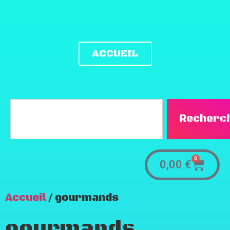
ACCUEIL
Recherc
0
0,00
€
Accueil
/ gourmands
gourmands