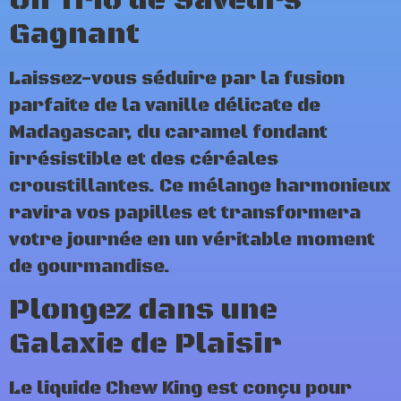
Un Trio de Saveurs
Gagnant
Laissez-vous séduire par la fusion
parfaite de la vanille délicate de
Madagascar, du caramel fondant
irrésistible et des céréales
croustillantes. Ce mélange harmonieux
ravira vos papilles et transformera
votre journée en un véritable moment
de gourmandise.
Plongez dans une
Galaxie de Plaisir
Le liquide Chew King est conçu pour