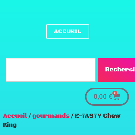
ACCUEIL
Recherc
0
0,00
€
Accueil
/
gourmands
/ E-TASTY Chew
King