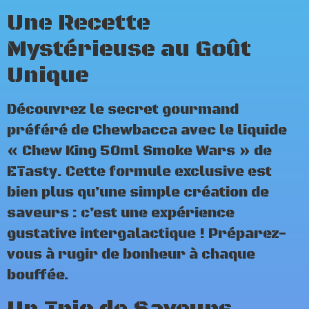
Une Recette
Mystérieuse au Goût
Unique
Découvrez le secret gourmand
préféré de Chewbacca avec le liquide
« Chew King 50ml Smoke Wars » de
ETasty. Cette formule exclusive est
bien plus qu’une simple création de
saveurs : c’est une expérience
gustative intergalactique ! Préparez-
vous à rugir de bonheur à chaque
bouffée.