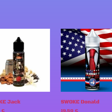
KE Jack
SWOKE Donald
0
€
19,50
€