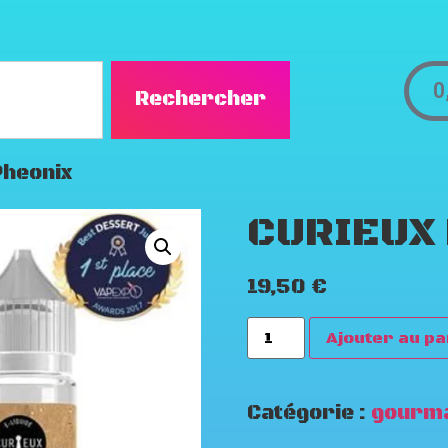
0
Rechercher
Pheonix
CURIEUX 
19,50
€
Ajouter au pa
Catégorie :
gourm