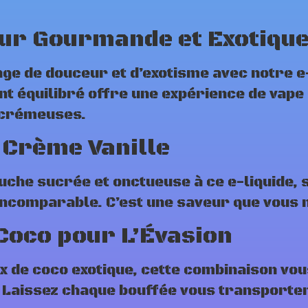
ur Gourmande et Exotiqu
ge de douceur et d’exotisme avec notre e
t équilibré offre une expérience de vape 
 crémeuses.
 Crème Vanille
uche sucrée et onctueuse à ce e-liquide, 
ncomparable. C’est une saveur que vous n
 Coco pour L’Évasion
x de coco exotique, cette combinaison vo
. Laissez chaque bouffée vous transporter