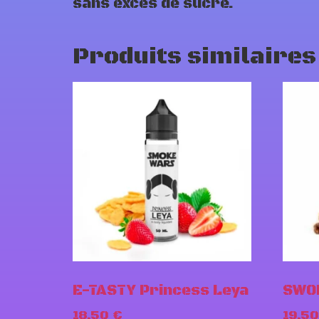
sans excès de sucre.
Produits similaires
E-TASTY Princess Leya
SWO
18,50
€
19,5