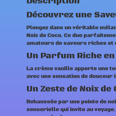
Description
Découvrez une Save
Plongez dans un véritable mélan
Noix de Coco. Ce duo parfaitemen
amateurs de saveurs riches et
Un Parfum Riche en
La crème vanille apporte une to
avec une sensation de douceur i
Un Zeste de Noix de
Rehaussée par une pointe de noi
sensorielle qui invite au voyage