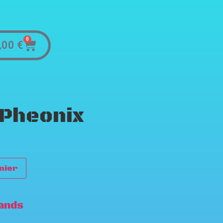
0
,00
€
Pheonix
nier
ands