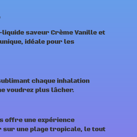
e
-liquide saveur Crème Vanille et
unique, idéale pour les
sublimant chaque inhalation
e voudrez plus lâcher.
us offre une expérience
 sur une plage tropicale, le tout