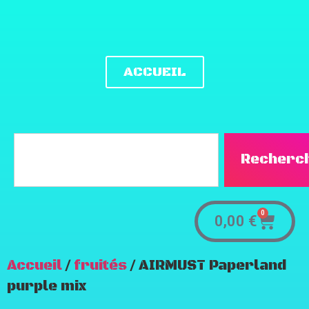
ACCUEIL
Recherc
0
0,00
€
Accueil
/
fruités
/ AIRMUST Paperland
purple mix