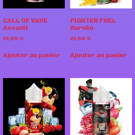
CALL OF VAPE
FIGHTER FUEL
Assault
Kuroko
21,50
€
21,50
€
Ajouter au panier
Ajouter au panier