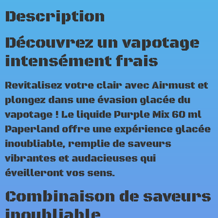
Description
Découvrez un vapotage
intensément frais
Revitalisez votre clair avec Airmust et
plongez dans une évasion glacée du
vapotage ! Le liquide Purple Mix 60 ml
Paperland offre une expérience glacée
inoubliable, remplie de saveurs
vibrantes et audacieuses qui
éveilleront vos sens.
Combinaison de saveurs
inoubliable