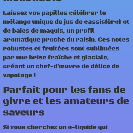
Laissez vos papilles célébrer le
mélange unique de jus de cassis(ère) et
de baies de maquis, un profil
aromatique proche du raisin. Ces notes
robustes et fruitées sont sublimées
par une brise fraîche et glaciale,
créant un chef-d’œuvre de délice de
vapotage !
Parfait pour les fans de
givre et les amateurs de
saveurs
Si vous cherchez un e-liquide qui