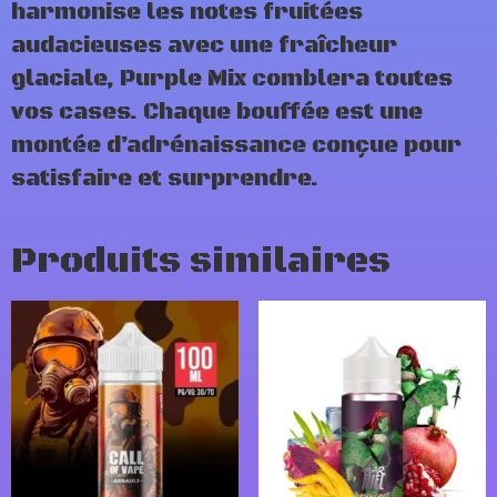
harmonise les notes fruitées
audacieuses avec une fraîcheur
glaciale, Purple Mix comblera toutes
vos cases. Chaque bouffée est une
montée d’adrénaissance conçue pour
satisfaire et surprendre.
Produits similaires