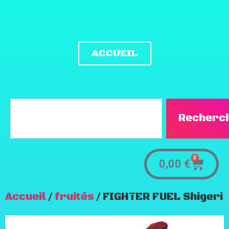
ACCUEIL
Recherc
0
0,00
€
Accueil
/
fruités
/ FIGHTER FUEL Shigeri