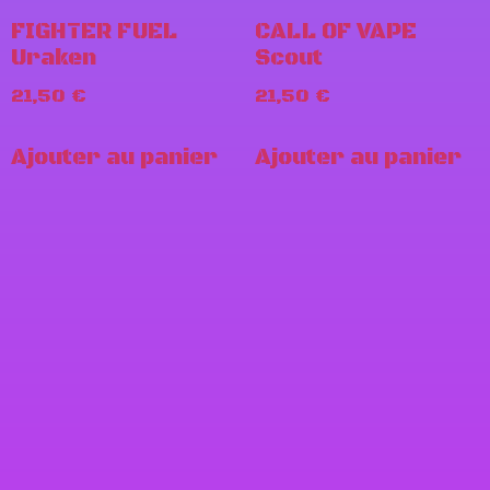
FIGHTER FUEL
CALL OF VAPE
Uraken
Scout
21,50
€
21,50
€
Ajouter au panier
Ajouter au panier