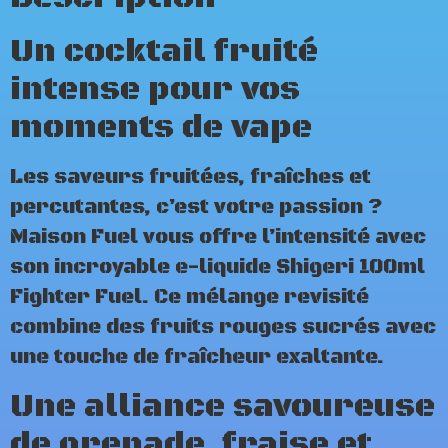
Un cocktail fruité
intense pour vos
moments de vape
Les saveurs fruitées, fraîches et
percutantes, c’est votre passion ?
Maison Fuel vous offre l’intensité avec
son incroyable e-liquide Shigeri 100ml
Fighter Fuel. Ce mélange revisité
combine des fruits rouges sucrés avec
une touche de fraîcheur exaltante.
Une alliance savoureuse
de grenade, fraise et