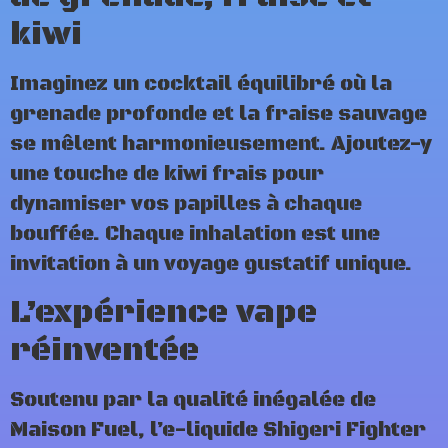
kiwi
Imaginez un cocktail équilibré où la
grenade profonde et la fraise sauvage
se mêlent harmonieusement. Ajoutez-y
une touche de kiwi frais pour
dynamiser vos papilles à chaque
bouffée. Chaque inhalation est une
invitation à un voyage gustatif unique.
L’expérience vape
réinventée
Soutenu par la qualité inégalée de
Maison Fuel, l’e-liquide Shigeri Fighter