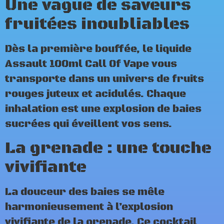
Une vague de saveurs
fruitées inoubliables
Dès la première bouffée, le liquide
Assault 100ml Call Of Vape vous
transporte dans un univers de fruits
rouges juteux et acidulés. Chaque
inhalation est une explosion de baies
sucrées qui éveillent vos sens.
La grenade : une touche
vivifiante
La douceur des baies se mêle
harmonieusement à l’explosion
vivifiante de la grenade. Ce cocktail