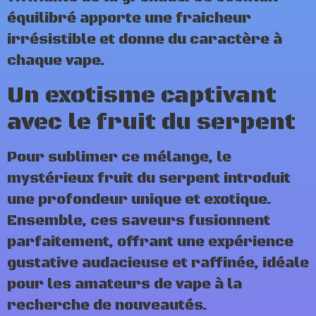
équilibré apporte une fraicheur
irrésistible et donne du caractère à
chaque vape.
Un exotisme captivant
avec le fruit du serpent
Pour sublimer ce mélange, le
mystérieux fruit du serpent introduit
une profondeur unique et exotique.
Ensemble, ces saveurs fusionnent
parfaitement, offrant une expérience
gustative audacieuse et raffinée, idéale
pour les amateurs de vape à la
recherche de nouveautés.