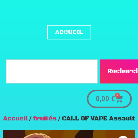
ACCUEIL
Recherc
0
0,00
€
Accueil
/
fruités
/ CALL OF VAPE Assault