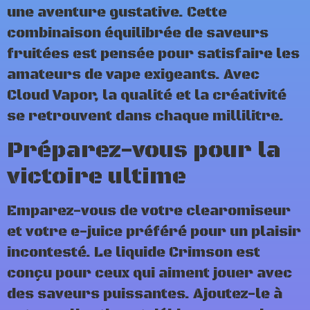
une aventure gustative. Cette
combinaison équilibrée de saveurs
fruitées est pensée pour satisfaire les
amateurs de vape exigeants. Avec
Cloud Vapor, la qualité et la créativité
se retrouvent dans chaque millilitre.
Préparez-vous pour la
victoire ultime
Emparez-vous de votre clearomiseur
et votre e-juice préféré pour un plaisir
incontesté. Le liquide Crimson est
conçu pour ceux qui aiment jouer avec
des saveurs puissantes. Ajoutez-le à