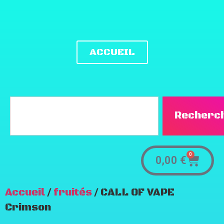
ACCUEIL
Recherc
0
0,00
€
Accueil
/
fruités
/ CALL OF VAPE
Crimson