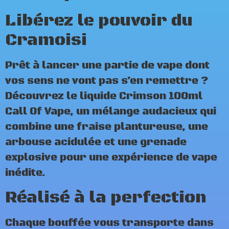
Libérez le pouvoir du
Cramoisi
Prêt à lancer une partie de vape dont
vos sens ne vont pas s’en remettre ?
Découvrez le liquide Crimson 100ml
Call Of Vape, un mélange audacieux qui
combine une fraise plantureuse, une
arbouse acidulée et une grenade
explosive pour une expérience de vape
inédite.
Réalisé à la perfection
Chaque bouffée vous transporte dans