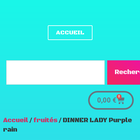
ACCUEIL
Recher
0
0,00
€
Accueil
/
fruités
/ DINNER LADY Purple
rain