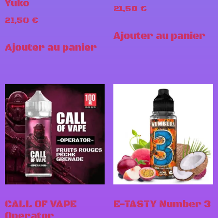
Yuko
21,50
€
21,50
€
Ajouter au panier
Ajouter au panier
CALL OF VAPE
E-TASTY Number 3
Operator