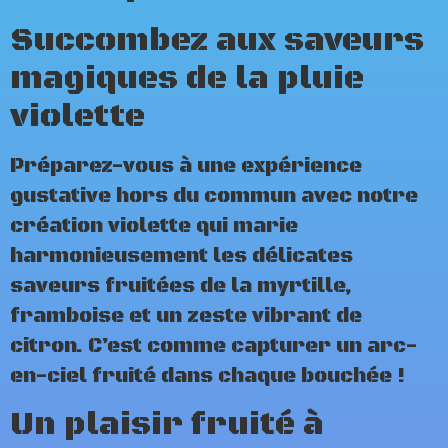
Succombez aux saveurs
magiques de la pluie
violette
Préparez-vous à une expérience
gustative hors du commun avec notre
création violette qui marie
harmonieusement les délicates
saveurs fruitées de la myrtille,
framboise et un zeste vibrant de
citron. C’est comme capturer un arc-
en-ciel fruité dans chaque bouchée !
Un plaisir fruité à