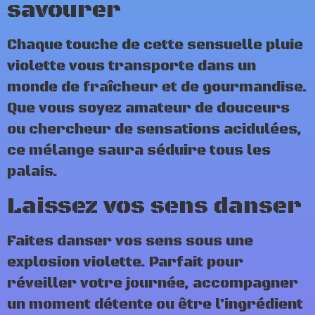
savourer
Chaque touche de cette sensuelle pluie
violette vous transporte dans un
monde de fraîcheur et de gourmandise.
Que vous soyez amateur de douceurs
ou chercheur de sensations acidulées,
ce mélange saura séduire tous les
palais.
Laissez vos sens danser
Faites danser vos sens sous une
explosion violette. Parfait pour
réveiller votre journée, accompagner
un moment détente ou être l’ingrédient