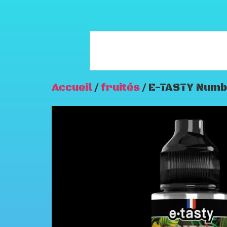
Accueil
/
fruités
/ E-TASTY Numb