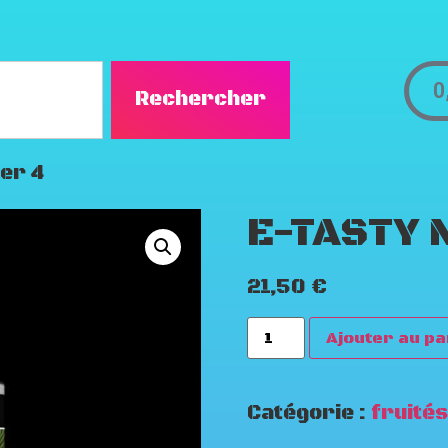
0
Rechercher
er 4
E-TASTY 
21,50
€
Ajouter au pa
Catégorie :
fruités