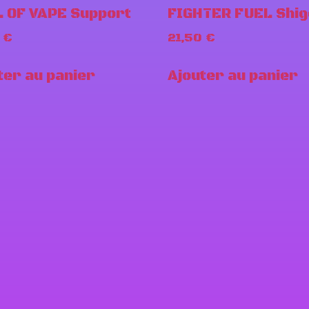
 OF VAPE Support
FIGHTER FUEL Shig
0
€
21,50
€
ter au panier
Ajouter au panier