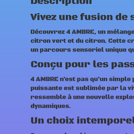
Description
Vivez une fusion de
Découvrez 4 AMBRE, un mélange 
citron vert et du citron. Cett
un parcours sensoriel unique qu
Conçu pour les pas
4 AMBRE n’est pas qu’un simple 
puissante est sublimée par la 
ressemble à une nouvelle explos
dynamiques.
Un choix intemporel