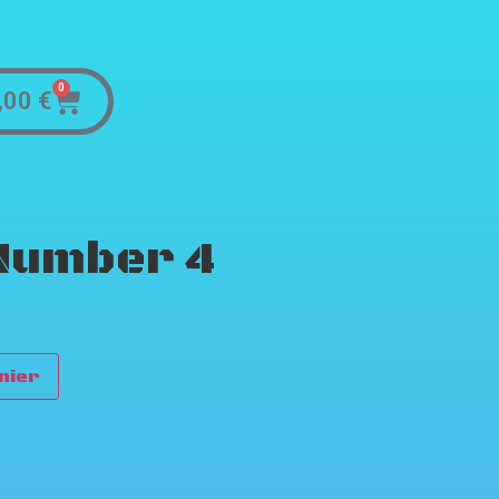
0
,00
€
Number 4
nier