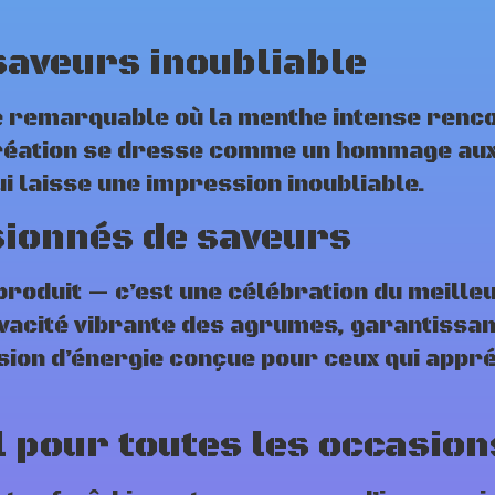
 saveurs inoubliable
remarquable où la menthe intense rencont
e création se dresse comme un hommage au
i laisse une impression inoubliable.
sionnés de saveurs
produit — c’est une célébration du meille
vivacité vibrante des agrumes, garantissa
ion d’énergie conçue pour ceux qui appré
 pour toutes les occasion