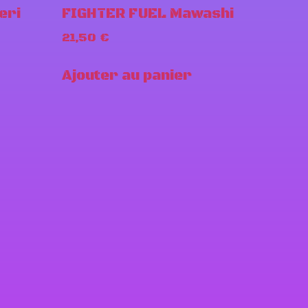
eri
FIGHTER FUEL Mawashi
21,50
€
Ajouter au panier