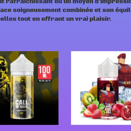
t rafraîchissant ou un moyen d’impressi
udace soigneusement combinée et son équili
lles tout en offrant un vrai plaisir.