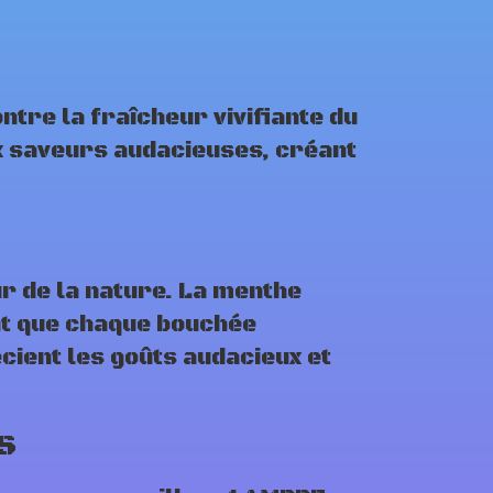
re la fraîcheur vivifiante du
x saveurs audacieuses, créant
ur de la nature. La menthe
nt que chaque bouchée
cient les goûts audacieux et
s