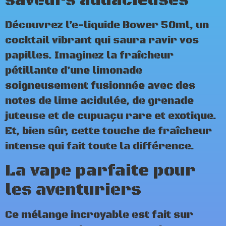
saveurs audacieuses
Découvrez l’e-liquide Bower 50ml, un
cocktail vibrant qui saura ravir vos
papilles. Imaginez la fraîcheur
pétillante d’une limonade
soigneusement fusionnée avec des
notes de lime acidulée, de grenade
juteuse et de cupuaçu rare et exotique.
Et, bien sûr, cette touche de fraîcheur
intense qui fait toute la différence.
La vape parfaite pour
les aventuriers
Ce mélange incroyable est fait sur