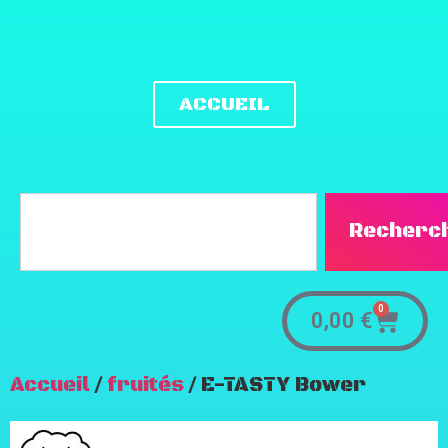
ACCUEIL
Recherc
0
0,00
€
Accueil
/
fruités
/ E-TASTY Bower