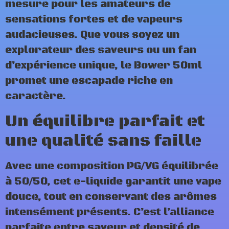
mesure pour les amateurs de
sensations fortes et de vapeurs
audacieuses. Que vous soyez un
explorateur des saveurs ou un fan
d’expérience unique, le Bower 50ml
promet une escapade riche en
caractère.
Un équilibre parfait et
une qualité sans faille
Avec une composition PG/VG équilibrée
à 50/50, cet e-liquide garantit une vape
douce, tout en conservant des arômes
intensément présents. C’est l’alliance
parfaite entre saveur et densité de