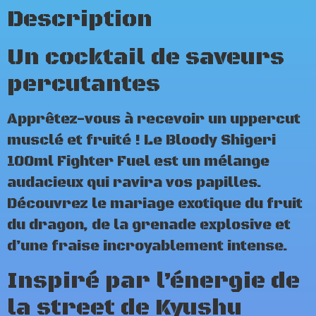
Description
Un cocktail de saveurs
percutantes
Apprêtez-vous à recevoir un uppercut
musclé et fruité ! Le Bloody Shigeri
100ml Fighter Fuel est un mélange
audacieux qui ravira vos papilles.
Découvrez le mariage exotique du fruit
du dragon, de la grenade explosive et
d’une fraise incroyablement intense.
Inspiré par l’énergie de
la street de Kyushu