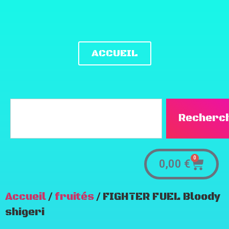
ACCUEIL
Recherc
0
0,00
€
Accueil
/
fruités
/ FIGHTER FUEL Bloody
shigeri