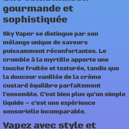
gourmande et
sophistiquée
Sky Vaper se distingue par son
mélange unique de saveurs
puissamment réconfortantes. Le
crumble à la myrtille apporte une
touche fruitée et texturée, tandis que
la douceur vanillée de la crème
custard équilibre parfaitement
l’ensemble. C’est bien plus qu’un simple
liquide – c’est une expérience
sensorielle incomparable.
Vapez avec style et