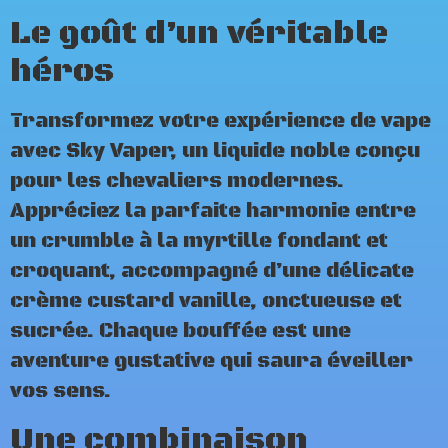
Le goût d’un véritable
héros
Transformez votre expérience de vape
avec Sky Vaper, un liquide noble conçu
pour les chevaliers modernes.
Appréciez la parfaite harmonie entre
un crumble à la myrtille fondant et
croquant, accompagné d’une délicate
crème custard vanille, onctueuse et
sucrée. Chaque bouffée est une
aventure gustative qui saura éveiller
vos sens.
Une combinaison