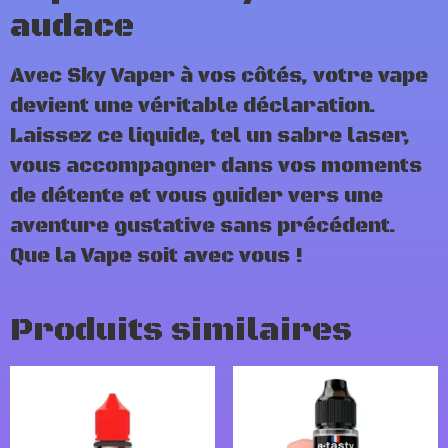
audace
Avec Sky Vaper à vos côtés, votre vape
devient une véritable déclaration.
Laissez ce liquide, tel un sabre laser,
vous accompagner dans vos moments
de détente et vous guider vers une
aventure gustative sans précédent.
Que la Vape soit avec vous !
Produits similaires