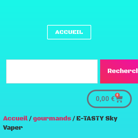
ACCUEIL
Recherc
0
0,00
€
Accueil
/
gourmands
/ E-TASTY Sky
Vaper