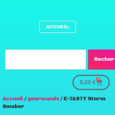
ACCUEIL
Recher
0
0,00
€
Accueil
/
gourmands
/ E-TASTY Storm
Smoker