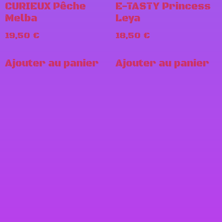
CURIEUX Pêche
E-TASTY Princess
Melba
Leya
19,50
€
18,50
€
Ajouter au panier
Ajouter au panier