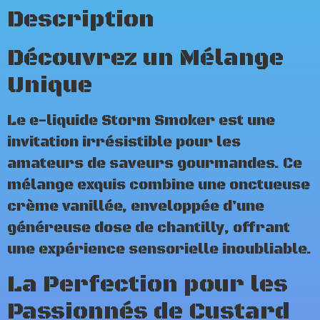
Description
Découvrez un Mélange
Unique
Le e-liquide Storm Smoker est une
invitation irrésistible pour les
amateurs de saveurs gourmandes. Ce
mélange exquis combine une onctueuse
crème vanillée, enveloppée d’une
généreuse dose de chantilly, offrant
une expérience sensorielle inoubliable.
La Perfection pour les
Passionnés de Custard