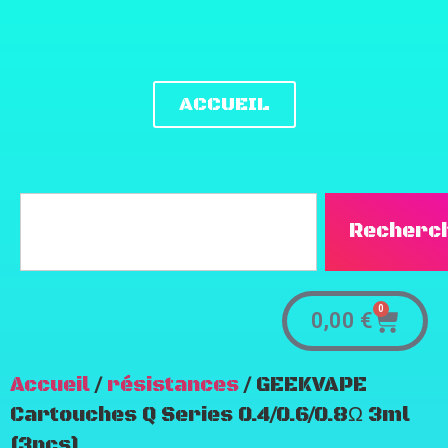
ACCUEIL
Recherc
0
0,00
€
Accueil
/
résistances
/ GEEKVAPE
Cartouches Q Series 0.4/0.6/0.8Ω 3ml
(3pcs)