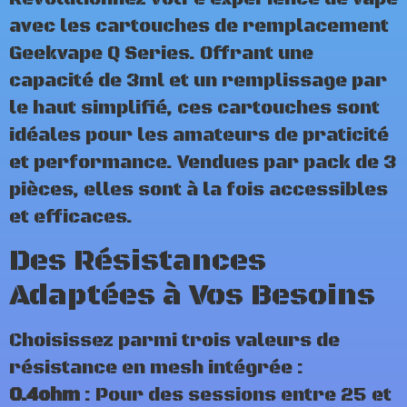
avec les cartouches de remplacement
Geekvape Q Series. Offrant une
capacité de 3ml et un remplissage par
le haut simplifié, ces cartouches sont
idéales pour les amateurs de praticité
et performance. Vendues par pack de 3
pièces, elles sont à la fois accessibles
et efficaces.
Des Résistances
Adaptées à Vos Besoins
Choisissez parmi trois valeurs de
résistance en mesh intégrée :
0.4ohm
: Pour des sessions entre 25 et