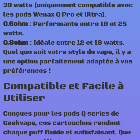
30 watts (uniquement compatible avec
les pods Wenax Q Pro et Ultra).
0.6ohm
: Performante entre 18 et 25
watts.
0.8ohm
: Idéale entre 12 et 18 watts.
Quel que soit votre style de vape, il y a
une option parfaitement adaptée à vos
préférences !
Compatible et Facile à
Utiliser
Conçues pour les pods Q series de
Geekvape, ces cartouches rendent
chaque puff fluide et satisfaisant. Que