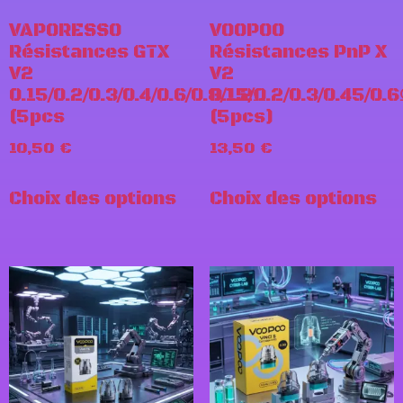
VAPORESSO
VOOPOO
Résistances GTX
Résistances PnP X
V2
V2
0.15/0.2/0.3/0.4/0.6/0.8/1.2Ω
0.15/0.2/0.3/0.45/0.
(5pcs
(5pcs)
10,50
€
13,50
€
Choix des options
Choix des options