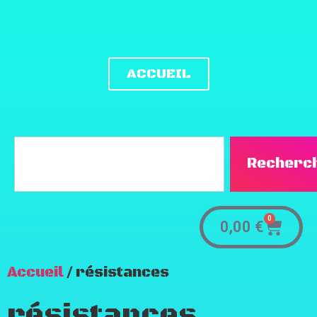
ACCUEIL
Recherc
0
0,00
€
Accueil
/ résistances
résistances