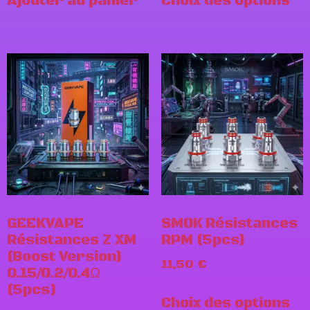
Ajouter au panier
Choix des options
GEEKVAPE
SMOK Résistances
Résistances Z XM
RPM (5pcs)
(Boost Version)
11,50
€
0.15/0.2/0.4Ω
(5pcs)
Choix des options