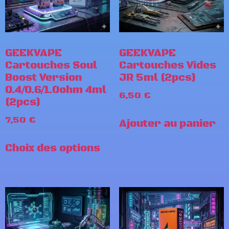
GEEKVAPE
GEEKVAPE
Cartouches Soul
Cartouches Vides
Boost Version
JR 5ml (2pcs)
0.4/0.6/1.0ohm 4ml
6,50
€
(2pcs)
7,50
€
Ajouter au panier
Choix des options