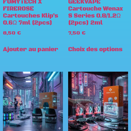
FUMYTECH X
GEEKVAPE
FIREROSE
Cartouche Wenax
Cartouches Klip’s
S Series 0.8/1.2Ω
0.6Ω 7ml (2pcs)
(2pcs) 2ml
8,50
€
7,50
€
Ajouter au panier
Choix des options