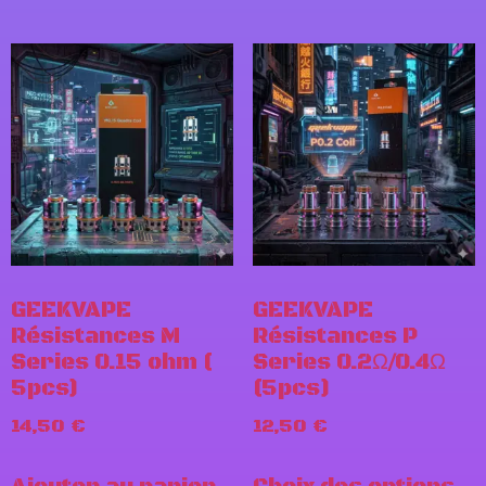
GEEKVAPE
GEEKVAPE
Résistances M
Résistances P
Series 0.15 ohm (
Series 0.2Ω/0.4Ω
5pcs)
(5pcs)
14,50
€
12,50
€