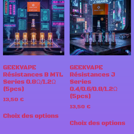
GEEKVAPE
GEEKVAPE
Résistances B MTL
Résistances J
Series 0.8Ω/1.2Ω
Series
(5pcs)
0.4/0.6/0.8/1.2Ω
(5pcs)
13,50
€
13,50
€
Choix des options
Choix des options