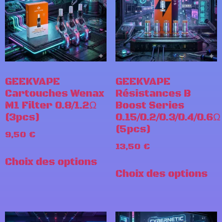
GEEKVAPE
GEEKVAPE
Cartouches Wenax
Résistances B
M1 Filter 0.8/1.2Ω
Boost Series
(3pcs)
0.15/0.2/0.3/0.4/0.6Ω
(5pcs)
9,50
€
13,50
€
Choix des options
Choix des options