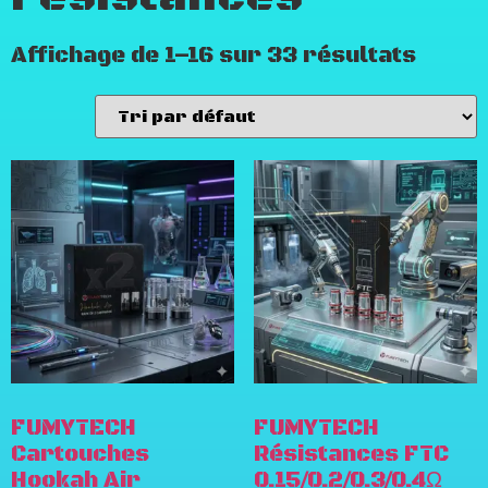
Affichage de 1–16 sur 33 résultats
FUMYTECH
FUMYTECH
Cartouches
Résistances FTC
Hookah Air
0.15/0.2/0.3/0.4Ω