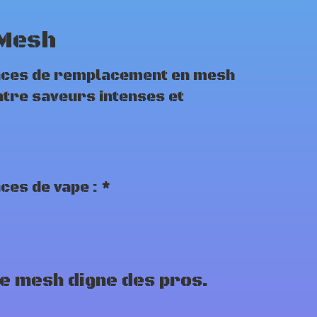
 Mesh
tances de remplacement en mesh
ntre saveurs intenses et
ces de vape : *
e mesh digne des pros.