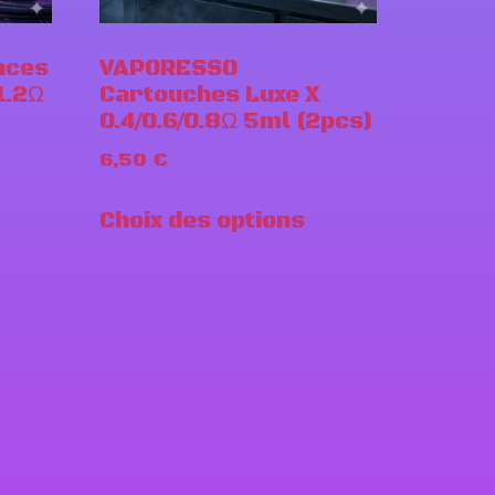
nces
VAPORESSO
1.2Ω
Cartouches Luxe X
0.4/0.6/0.8Ω 5ml (2pcs)
6,50
€
Choix des options