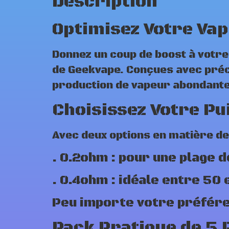
Description
Optimisez Votre Vap
Donnez un coup de boost à votr
de Geekvape. Conçues avec préci
production de vapeur abondante
Choisissez Votre Pu
Avec deux options en matière de
. 0.2ohm : pour une plage 
. 0.4ohm : idéale entre 50 
Peu importe votre préfére
Pack Pratique de 5 