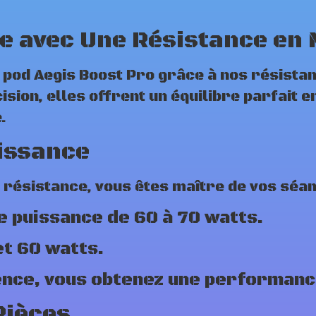
e avec Une Résistance en
e pod Aegis Boost Pro grâce à nos résis
sion, elles offrent un équilibre parfait e
.
issance
 résistance, vous êtes maître de vos séan
de puissance de 60 à 70 watts.
et 60 watts.
nce, vous obtenez une performanc
Pièces