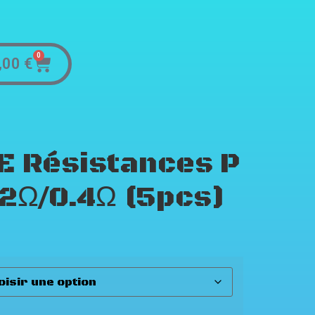
0
,00
€
 Résistances P
.2Ω/0.4Ω (5pcs)