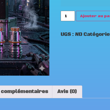
Ajouter au pa
UGS :
ND
Catégorie
 complémentaires
Avis (0)