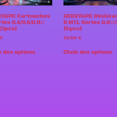
VAPE Cartouches
GEEKVAPE Résista
ries 0.4/0.6/0.8Ω
B MTL Series 0.8Ω/
(3pcs)
(5pcs)
€
13,50
€
x des options
Choix des options