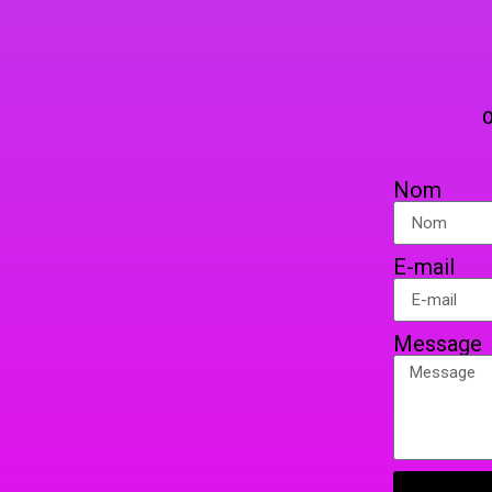
VAP’
TELEPHO
OU PAR COURRIER EN 
Nom
E-mail
Message