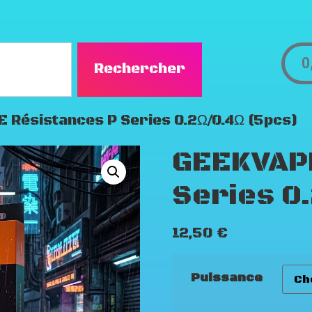
0
Rechercher
 Résistances P Series 0.2Ω/0.4Ω (5pcs)
GEEKVAPE
Series 0
12,50
€
Puissance