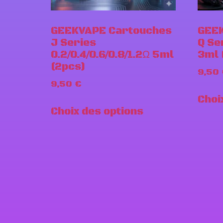
GEEKVAPE Cartouches
GEEK
J Series
Q Se
0.2/0.4/0.6/0.8/1.2Ω 5ml
3ml 
(2pcs)
9,50
9,50
€
Choi
Choix des options