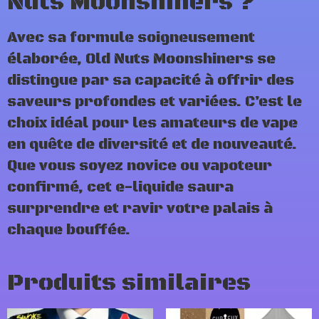
Nuts Moonshiners ?
Avec sa formule soigneusement
élaborée, Old Nuts Moonshiners se
distingue par sa capacité à offrir des
saveurs profondes et variées. C’est le
choix idéal pour les amateurs de vape
en quête de diversité et de nouveauté.
Que vous soyez novice ou vapoteur
confirmé, cet e-liquide saura
surprendre et ravir votre palais à
chaque bouffée.
Produits similaires