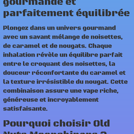
gourmande et
parfaitement équilibrée
Plongez dans un univers gourmand
avec un savant mélange de noisettes,
de caramel et de nougats. Chaque
inhalation révèle un équilibre parfait
entre le croquant des noisettes, la
douceur réconfortante du caramel et
la texture irrésistible du nougat. Cette
combinaison assure une vape riche,
généreuse et incroyablement
satisfaisante.
Pourquoi choisir Old