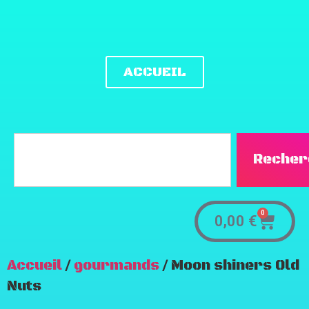
ACCUEIL
Recher
0
0,00
€
Accueil
/
gourmands
/ Moon shiners Old
Nuts