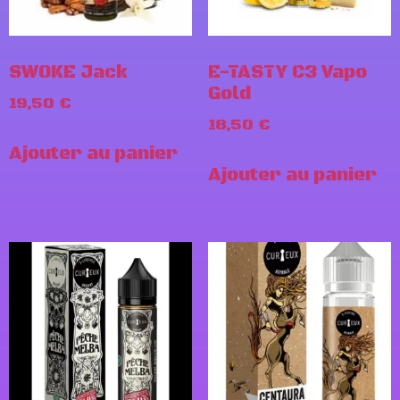
SWOKE Jack
E-TASTY C3 Vapo
Gold
19,50
€
18,50
€
Ajouter au panier
Ajouter au panier