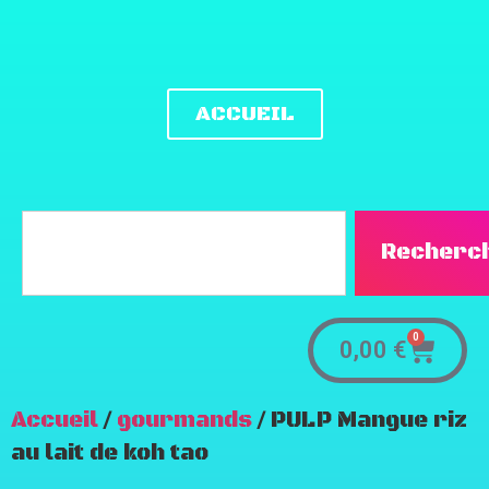
ACCUEIL
Recherc
0
0,00
€
Accueil
/
gourmands
/ PULP Mangue riz
au lait de koh tao