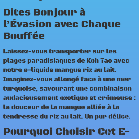
Dites Bonjour à
l’Évasion avec Chaque
Bouffée
Laissez-vous transporter sur les
plages paradisiaques de Koh Tao avec
notre e-liquide mangue riz au lait.
Imaginez-vous allongé face à une mer
turquoise, savourant une combinaison
audacieusement exotique et crémeuse :
la douceur de la mangue alliée à la
tendresse du riz au lait. Un pur délice.
Pourquoi Choisir Cet E-