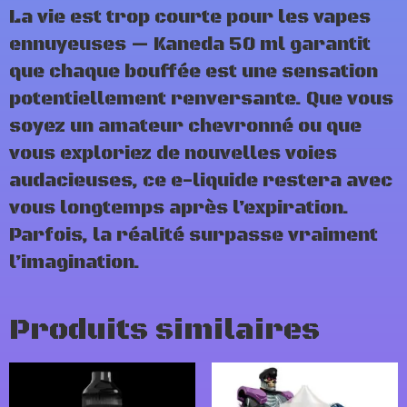
La vie est trop courte pour les vapes
ennuyeuses — Kaneda 50 ml garantit
que chaque bouffée est une sensation
potentiellement renversante. Que vous
soyez un amateur chevronné ou que
vous exploriez de nouvelles voies
audacieuses, ce e-liquide restera avec
vous longtemps après l’expiration.
Parfois, la réalité surpasse vraiment
l’imagination.
Produits similaires