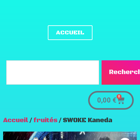
ACCUEIL
Recherc
0
0,00
€
Accueil
/
fruités
/ SWOKE Kaneda