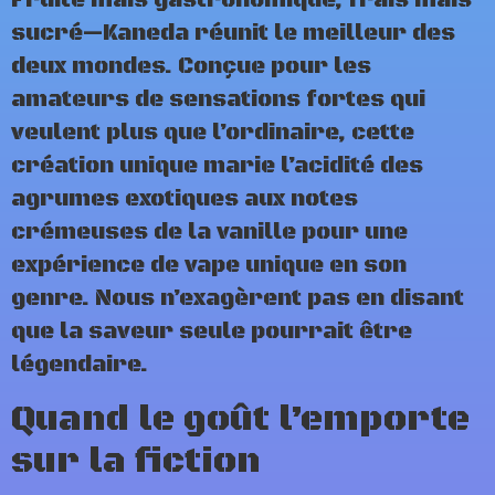
Fruité mais gastronomique, frais mais
sucré—Kaneda réunit le meilleur des
deux mondes. Conçue pour les
amateurs de sensations fortes qui
veulent plus que l’ordinaire, cette
création unique marie l’acidité des
agrumes exotiques aux notes
crémeuses de la vanille pour une
expérience de vape unique en son
genre. Nous n’exagèrent pas en disant
que la saveur seule pourrait être
légendaire.
Quand le goût l’emporte
sur la fiction