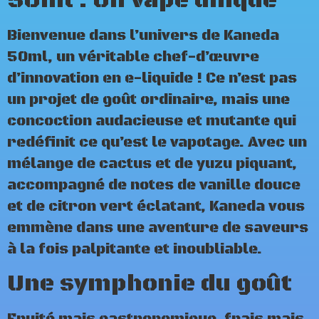
50ml : Un vape unique
Bienvenue dans l’univers de Kaneda
50ml, un véritable chef-d’œuvre
d’innovation en e-liquide ! Ce n’est pas
un projet de goût ordinaire, mais une
concoction audacieuse et mutante qui
redéfinit ce qu’est le vapotage. Avec un
mélange de cactus et de yuzu piquant,
accompagné de notes de vanille douce
et de citron vert éclatant, Kaneda vous
emmène dans une aventure de saveurs
à la fois palpitante et inoubliable.
Une symphonie du goût