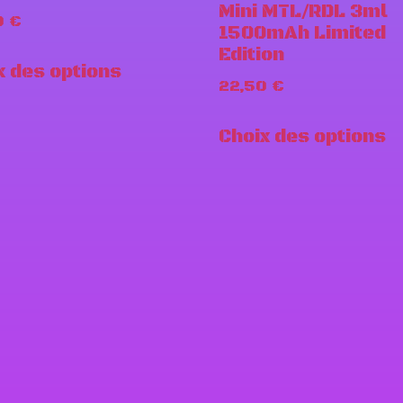
Mini MTL/RDL 3ml
0
€
1500mAh Limited
Edition
x des options
22,50
€
Choix des options