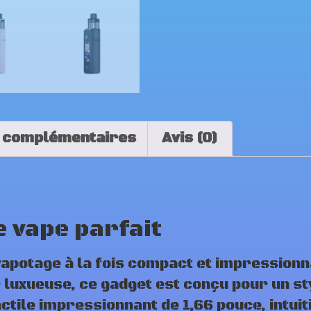
 complémentaires
Avis (0)
 vape parfait
 vapotage à la fois compact et impression
ir luxueuse, ce gadget est conçu pour un st
ctile impressionnant de 1,66 pouce, intuit