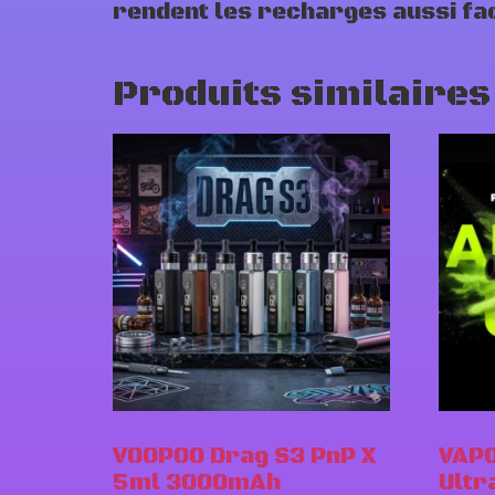
rendent les recharges aussi fac
Produits similaires
VOOPOO Drag S3 PnP X
VAP
5ml 3000mAh
Ult