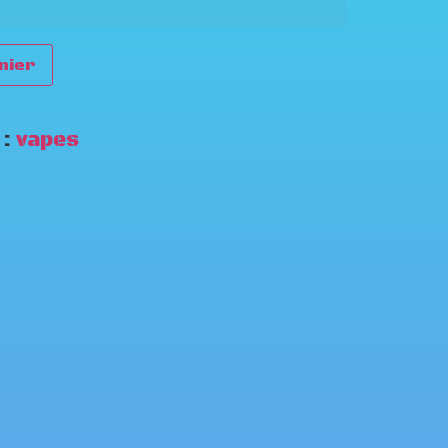
nier
 :
vapes