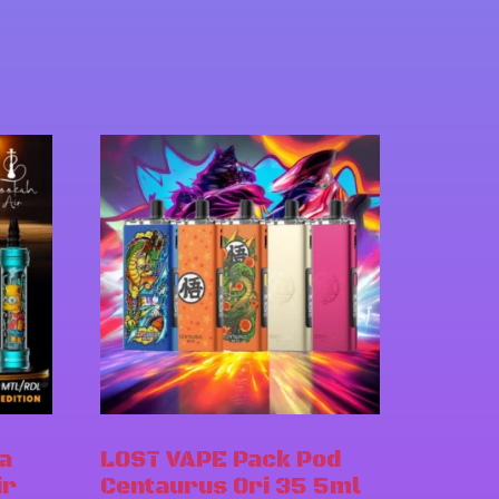
a
LOST VAPE Pack Pod
ir
Centaurus Ori 35 5ml