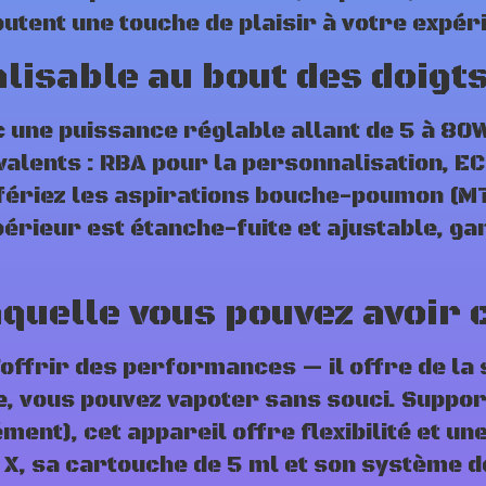
utent une touche de plaisir à votre expér
isable au bout des doigt
 une puissance réglable allant de 5 à 80W
alents : RBA pour la personnalisation, ECO
référiez les aspirations bouche-poumon (M
upérieur est étanche-fuite et ajustable, g
aquelle vous pouvez avoir 
’offrir des performances — il offre de la 
, vous pouvez vapoter sans souci. Support
nt), cet appareil offre flexibilité et une
P X, sa cartouche de 5 ml et son système 