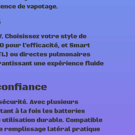
ience de vapotage.
s
. Choisissez votre style de
 pour l’efficacité, et Smart
TL) ou directes pulmonaires
arantissant une expérience fluide
confiance
sécurité. Avec plusieurs
ant à la fois les batteries
 utilisation durable. Compatible
de remplissage latéral pratique