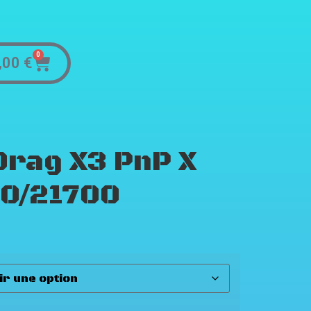
0
,00
€
rag X3 PnP X
0/21700