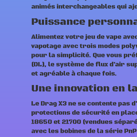
animés interchangeables qui ajo
Puissance personnal
Alimentez votre jeu de vape avec
vapotage avec trois modes polyv
pour la simplicité. Que vous p
(DL), le système de flux d’air s
et agréable à chaque fois.
Une innovation en l
Le Drag X3 ne se contente pas d
protections de sécurité en place
18650 et 21700 (vendues séparéme
avec les bobines de la série Pn