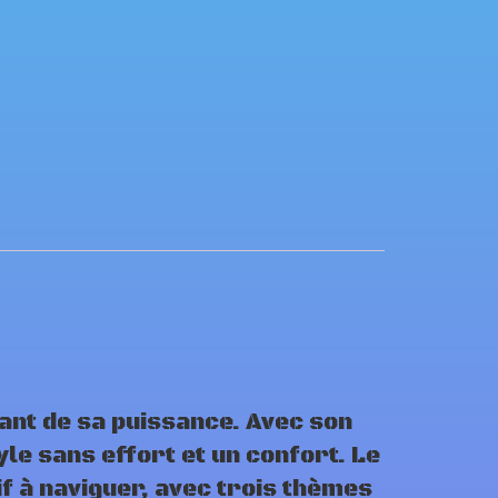
nant de sa puissance. Avec son
yle sans effort et un confort. Le
if à naviguer, avec trois thèmes