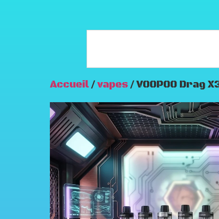
Accueil
/
vapes
/ VOOPOO Drag X