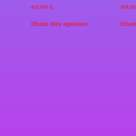
43,50
€
69,5
Choix des options
Choi