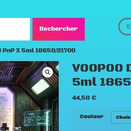
0
Rechercher
3 PnP X 5ml 18650/21700
VOOPOO D
5ml 1865
44,50
€
Couleur