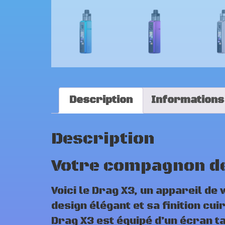
Description
Informations
Description
Votre compagnon de
Voici le Drag X3, un appareil de
design élégant et sa finition cu
Drag X3 est équipé d’un écran ta