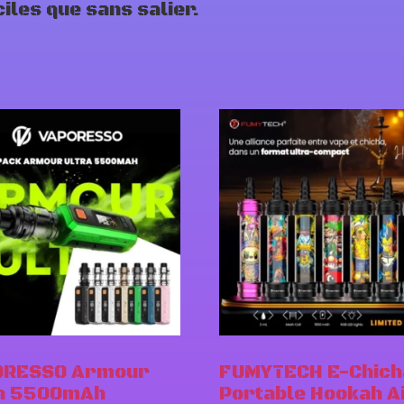
iles que sans salier.
ORESSO Armour
FUMYTECH E-Chich
ra 5500mAh
Portable Hookah A