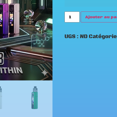
Ajouter au pa
UGS :
ND
Catégorie