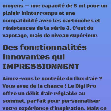
moyens — une capacité de 5 ml pour un
plaisir ininterrompu et une
compatibilité avec les cartouches et
résistances de la série J. C’est du
vapotage, mais de niveau supérieur.
Des fonctionnalités
innovantes qui
IMPRESSIONNENT
Aimez-vous le contrôle du flux d’air ?
Vous avez de la chance ! Le Digi Pro
offre un débit d’air réglable au
sommet, parfait pour personnaliser
votre expérience d’inspiration. Mais ce