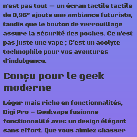
n’est pas tout — un écran tactile tactile
de 0,96″ ajoute une ambiance futuriste,
tandis que le bouton de verrouillage
assure la sécurité des poches. Ce n’est
pas juste une vape ; C’est un acolyte
technophile pour vos aventures
d’indulgence.
Conçu pour le geek
moderne
Léger mais riche en fonctionnalités,
Digi Pro – Geekvape fusionne
fonctionnalité avec un design élégant
sans effort. Que vous aimiez chasser