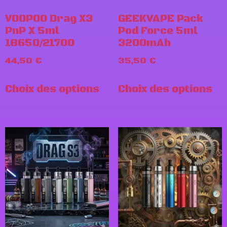
VOOPOO Drag X3
GEEKVAPE Pack
PnP X 5ml
Pod Force 5ml
18650/21700
3200mAh
44,50
€
35,50
€
Choix des options
Choix des options