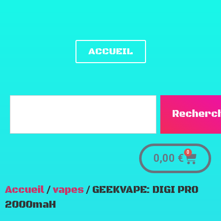
ACCUEIL
Recherc
0
0,00
€
Accueil
/
vapes
/ GEEKVAPE: DIGI PRO
2000maH