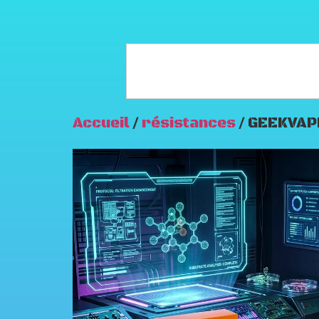
Accueil
/
résistances
/ GEEKVAPE