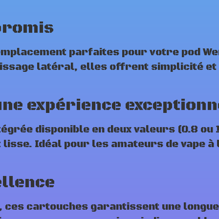
promis
mplacement parfaites pour votre pod We
issage latéral, elles offrent simplicité e
une expérience exceptionn
égrée disponible en deux valeurs (0.8 ou 
 lisse. Idéal pour les amateurs de vape à
ellence
 ces cartouches garantissent une longue d