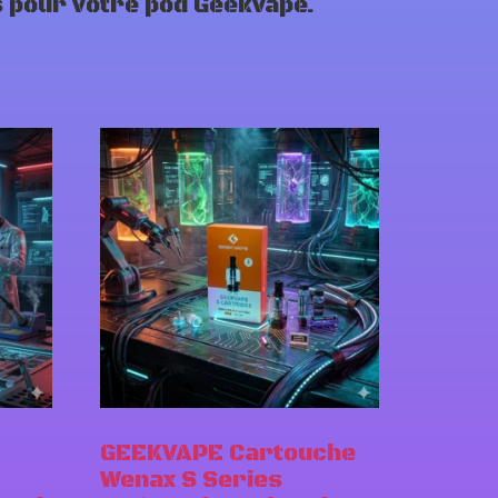
s pour votre pod Geekvape.
GEEKVAPE Cartouche
Wenax S Series