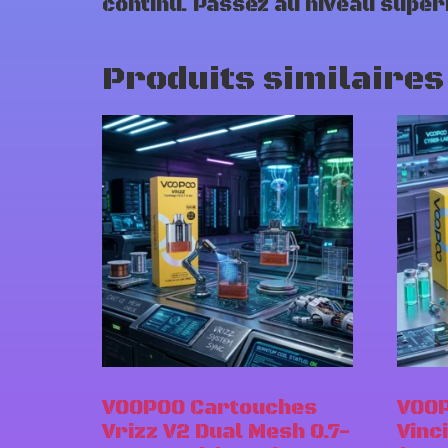
continu. Passez au niveau supé
Produits similaires
VOOPOO Cartouches
VOOP
Vrizz V2 Dual Mesh 0.7-
Vinc