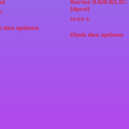
s)
Series 0.6/0.8/1.0Ω
(4pcs)
€
14,50
€
x des options
Choix des options