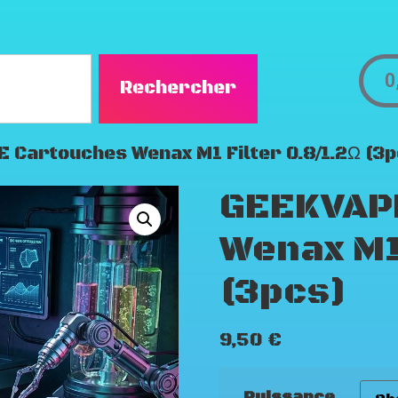
0
Rechercher
 Cartouches Wenax M1 Filter 0.8/1.2Ω (3
GEEKVAP
Wenax M1 
(3pcs)
9,50
€
Puissance