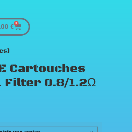
0
,00
€
pcs)
E Cartouches
Filter 0.8/1.2Ω