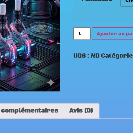
Ajouter au pa
UGS :
ND
Catégorie
 complémentaires
Avis (0)