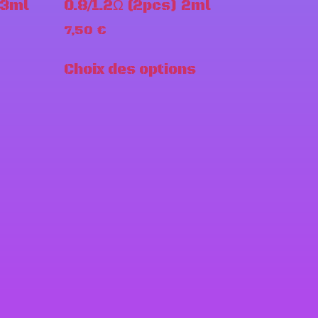
 3ml
0.8/1.2Ω (2pcs) 2ml
7,50
€
Choix des options