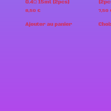
0.4Ω 15ml (2pcs)
(2pc
8,50
€
7,50
Ajouter au panier
Choi