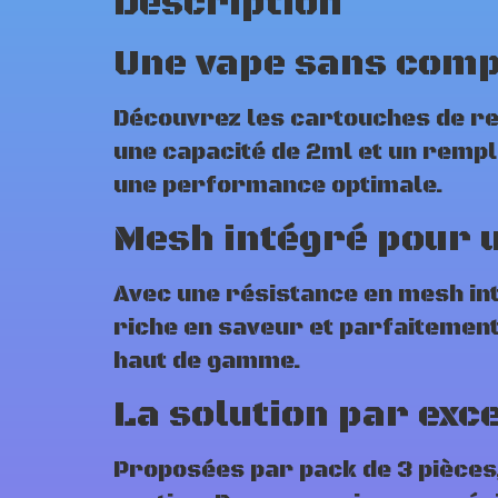
Description
Une vape sans com
Découvrez les cartouches de re
une capacité de 2ml et un rempl
une performance optimale.
Mesh intégré pour 
Avec une résistance en mesh int
riche en saveur et parfaitement
haut de gamme.
La solution par exc
Proposées par pack de 3 pièces,