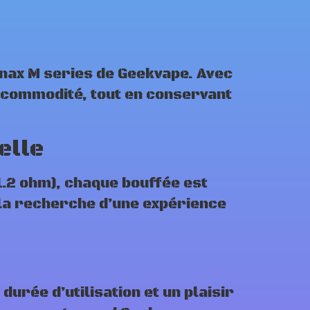
nax M series de Geekvape. Avec
t commodité, tout en conservant
elle
1.2 ohm), chaque bouffée est
 la recherche d’une expérience
urée d’utilisation et un plaisir