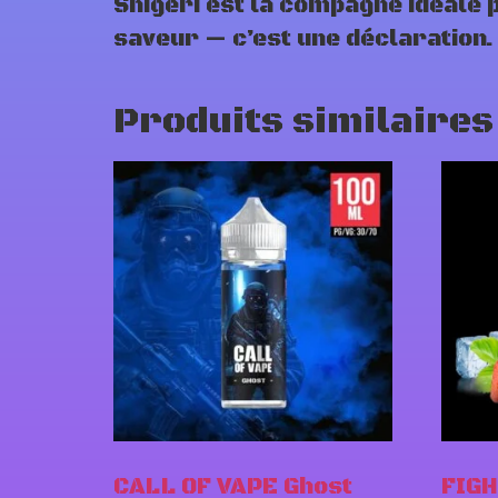
Shigeri est la compagne idéale 
saveur — c’est une déclaration.
Produits similaires
CALL OF VAPE Ghost
FIGH