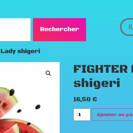
0
Rechercher
Lady shigeri
FIGHTER 
shigeri
16,50
€
Ajouter au pa