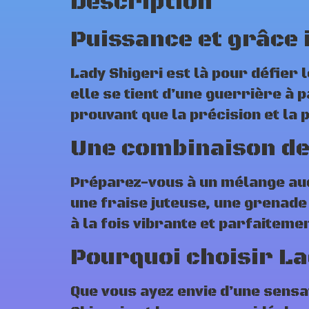
Description
Puissance et grâce 
Lady Shigeri est là pour défier
elle se tient d’une guerrière à p
prouvant que la précision et la
Une combinaison de
Préparez-vous à un mélange auda
une fraise juteuse, une grenade
à la fois vibrante et parfaitemen
Pourquoi choisir La
Que vous ayez envie d’une sensa