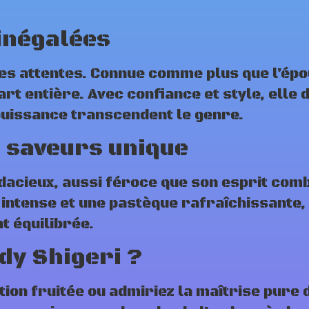
inégalées
 les attentes. Connue comme plus que l’ép
art entière. Avec confiance et style, elle 
 puissance transcendent le genre.
 saveurs unique
cieux, aussi féroce que son esprit comba
 intense et une pastèque rafraîchissante,
t équilibrée.
dy Shigeri ?
tion fruitée ou admiriez la maîtrise pure