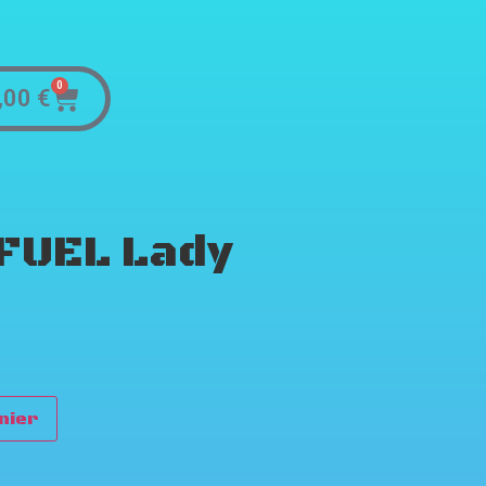
0
,00
€
FUEL Lady
nier