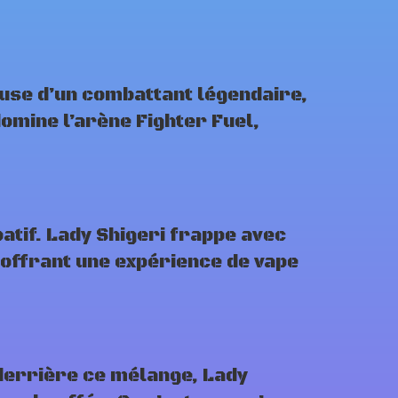
ouse d’un combattant légendaire,
domine l’arène Fighter Fuel,
tif. Lady Shigeri frappe avec
 offrant une expérience de vape
 derrière ce mélange, Lady