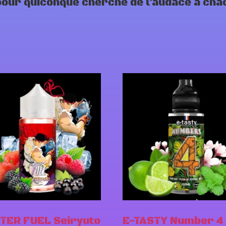
pour quiconque cherche de l’audace à chaq
TER FUEL Seiryuto
E-TASTY Number 4