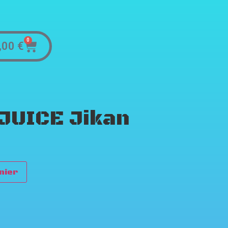
0
,00
€
JUICE Jikan
nier