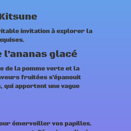
Kitsune
table invitation à explorer la
xquises.
 l’ananas glacé
e de la pomme verte et la
veurs fruitées s’épanouit
, qui apportent une vague
pour émerveiller vos papilles.