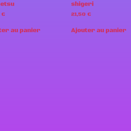
etsu
shigeri
0
€
21,50
€
ter au panier
Ajouter au panier