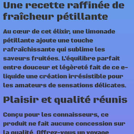
Une recette raffinée de
fraîcheur pétillante
Au cœur de cet élixir, une limonade
pétillante ajoute une touche
rafraîchissante qui sublime les
saveurs fruitées. L’équilibre parfait
entre douceur et légèreté fait de ce e-
liquide une création irrésistible pour
les amateurs de sensations délicates.
Plaisir et qualité réunis
Conçu pour les connaisseurs, ce
produit ne fait aucune concession sur
la qualité. Offrez-vous un voyage