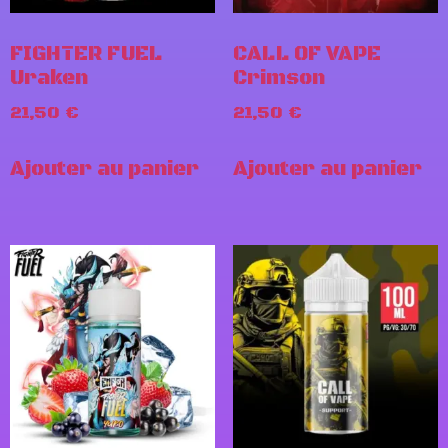
FIGHTER FUEL
CALL OF VAPE
Uraken
Crimson
21,50
€
21,50
€
Ajouter au panier
Ajouter au panier