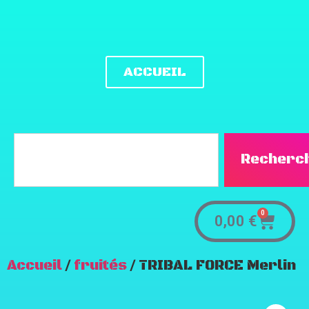
ACCUEIL
Recherc
0
0,00
€
Accueil
/
fruités
/ TRIBAL FORCE Merlin